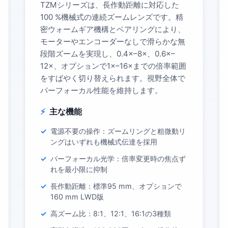
TZMシリーズは、長作動距離に対応した
100 %機械式の連続ズームレンズです。精
密ウォームギア機構とベアリングにより、
モーターやエンコーダーなしで滑らかな無
段階ズームを実現し、0.4×–8×、0.6×–
12×、オプションで1×–16×までの倍率範囲
をすばやく切り替えられます。視野全体で
パーフォーカル性能を維持します。
主な機能
電源不要の操作：ズームリングと粗微動リ
ングはいずれも機械式伝達を採用
パーフォーカル光学：倍率変更時の焦点ず
れを最小限に抑制
長作動距離：標準95 mm、オプションで
160 mm LWD版
高ズーム比：8:1、12:1、16:1の3種類