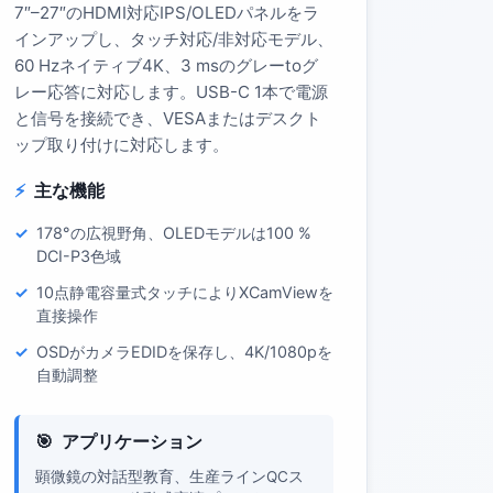
7″–27″のHDMI対応IPS/OLEDパネルをラ
インアップし、タッチ対応/非対応モデル、
60 Hzネイティブ4K、3 msのグレーtoグ
レー応答に対応します。USB-C 1本で電源
と信号を接続でき、VESAまたはデスクト
ップ取り付けに対応します。
主な機能
178°の広視野角、OLEDモデルは100 %
DCI-P3色域
10点静電容量式タッチによりXCamViewを
直接操作
OSDがカメラEDIDを保存し、4K/1080pを
自動調整
アプリケーション
顕微鏡の対話型教育、生産ラインQCス