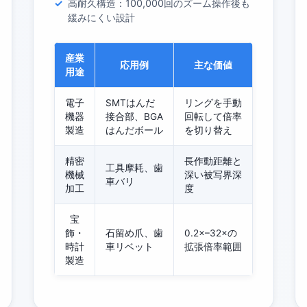
高耐久構造：100,000回のズーム操作後も
緩みにくい設計
産業
応用例
主な価値
用途
電子
SMTはんだ
リングを手動
機器
接合部、BGA
回転して倍率
製造
はんだボール
を切り替え
精密
長作動距離と
工具摩耗、歯
機械
深い被写界深
車バリ
加工
度
宝
飾・
石留め爪、歯
0.2×–32×の
時計
車リベット
拡張倍率範囲
製造