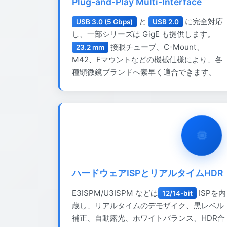
Plug-and-Play Multi-Interface
と
に完全対応
USB 3.0 (5 Gbps)
USB 2.0
し、一部シリーズは GigE も提供します。
接眼チューブ、C-Mount、
23.2 mm
M42、Fマウントなどの機械仕様により、各
種顕微鏡ブランドへ素早く適合できます。
ハードウェアISPとリアルタイムHDR
E3ISPM/U3ISPM などは
ISPを内
12/14-bit
蔵し、リアルタイムのデモザイク、黒レベル
補正、自動露光、ホワイトバランス、HDR合