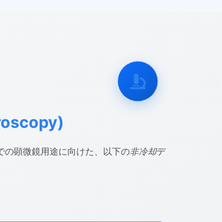
scopy)
での顕微鏡用途に向けた、以下の
非冷却
デ