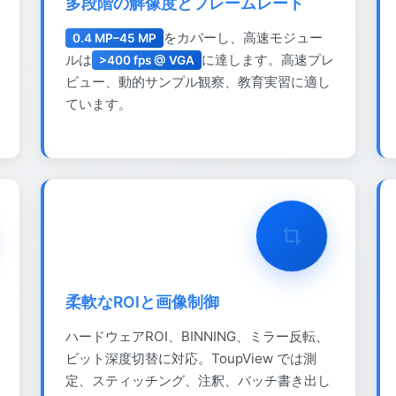
多段階の解像度とフレームレート
をカバーし、高速モジュー
0.4 MP–45 MP
ルは
に達します。高速プレ
>400 fps @ VGA
ビュー、動的サンプル観察、教育実習に適し
ています。
柔軟なROIと画像制御
ハードウェアROI、BINNING、ミラー反転、
ビット深度切替に対応。ToupView では測
定、スティッチング、注釈、バッチ書き出し