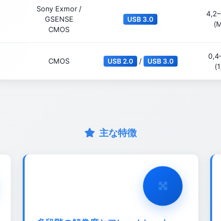
Sony Exmor /
4,2
GSENSE
USB 3.0
(
CMOS
0,4
CMOS
/
USB 2.0
USB 3.0
(1
主な特徴