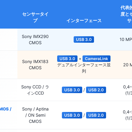
代表
センサータイ
度と
プ
インターフェース
サ
Sony IMX290
10 MP 
USB 3.0
CMOS
+
USB 3.0
CameraLink
Sony IMX183
デュアルインターフェース並
20 M
CMOS
列
Sony CCD / ラ
0,4
/
USB 3.0
USB 2.0
インCCD
(1/
MOS /
Sony / Aptina
0,4
/ ON Semi
/
USB 3.0
USB 2.0
(1/
CMOS