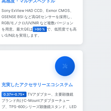
高感度・マルチスペクトル
Sony ExView HAD CCD、Exmor CMOS、
GSENSE BSI など高QEセンサーを採用し、
RGB/モノクロ/UV/NIR など複数バージョン
を用意。最大QEは
で、低照度でも高
>90 %
いS/N比を実現します。
充実したアクセサリーエコシステム
TVアダプター、主要顕微鏡
0.37×–0.75×
ブランド向けC-Mountアダプターチュー
ブ、TPS-600シリーズ顕微鏡スタンド、LED