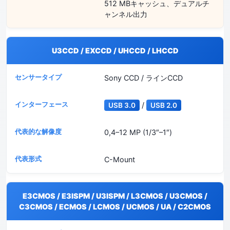
512 MBキャッシュ、デュアルチ
ャンネル出力
U3CCD / EXCCD / UHCCD / LHCCD
Sony CCD / ラインCCD
/
USB 3.0
USB 2.0
0,4–12 MP (1/3″–1″)
C-Mount
E3CMOS / E3ISPM / U3ISPM / L3CMOS / U3CMOS /
C3CMOS / ECMOS / LCMOS / UCMOS / UA / C2CMOS