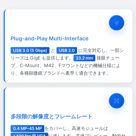
Plug-and-Play Multi-Interface
と
に完全対応し、一部シ
USB 3.0 (5 Gbps)
USB 2.0
リーズは GigE も提供します。
接眼チュー
23.2 mm
ブ、C-Mount、M42、Fマウントなどの機械仕様によ
り、各種顕微鏡ブランドへ素早く適合できます。
多段階の解像度とフレームレート
をカバーし、高速モジュールは
0.4 MP–45 MP
に達します。高速プレビュー、動的サ