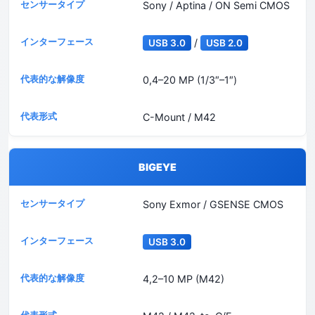
Sony / Aptina / ON Semi CMOS
/
USB 3.0
USB 2.0
0,4–20 MP (1/3″–1″)
C-Mount / M42
BIGEYE
Sony Exmor / GSENSE CMOS
USB 3.0
4,2–10 MP (M42)