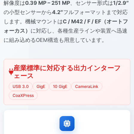
解像度は
0.39 MP – 251 MP
、センサー形式は
1/2.9″
の小型センサーから
4.2″
フルフォーマットまで対応
します。機械マウントは
C / M42 / F / EF（オートフ
ォーカス）
に対応し、各種生産ラインや装置へ迅速
に組み込めるOEM構造も用意しています。
産業標準に対応する出力インターフ
ェース
USB 3.0
GigE
10 GigE
CameraLink
CoaXPress