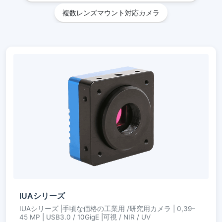
複数レンズマウント対応カメラ
IUAシリーズ
IUAシリーズ |手頃な価格の工業用 /研究用カメラ | 0,39–
45 MP | USB3.0 / 10GigE |可視 / NIR / UV