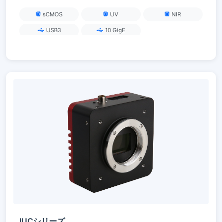
sCMOS
UV
NIR
USB3
10 GigE
IUCシリーズ