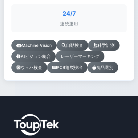
24/7
連続運用
Machine Vision
自動検査
科学計測
AIビジョン統合
レーザーマーキング
ウェハ検査
PCB亀裂検出
食品選別