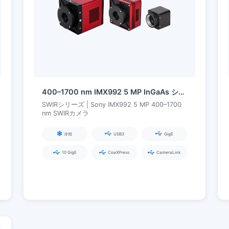
400–1700 nm IMX992 5 MP InGaAs シリーズ SWIR カメラ
SWIRシリーズ | Sony IMX992 5 MP 400–1700
nm SWIRカメラ
冷却
USB3
GigE
10 GigE
CoaXPress
CameraLink