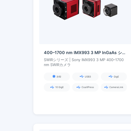
400–1700 nm IMX993 3 MP InGaAs シリーズ SWIR カメラ
SWIRシリーズ | Sony IMX993 3 MP 400–1700
nm SWIRカメラ
冷却
USB3
GigE
10 GigE
CoaXPress
CameraLink