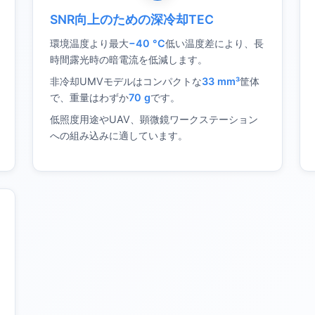
SNR向上のための深冷却TEC
環境温度より最大
−40 °C
低い温度差により、長
時間露光時の暗電流を低減します。
非冷却UMVモデルはコンパクトな
33 mm³
筐体
で、重量はわずか
70 g
です。
低照度用途やUAV、顕微鏡ワークステーション
への組み込みに適しています。