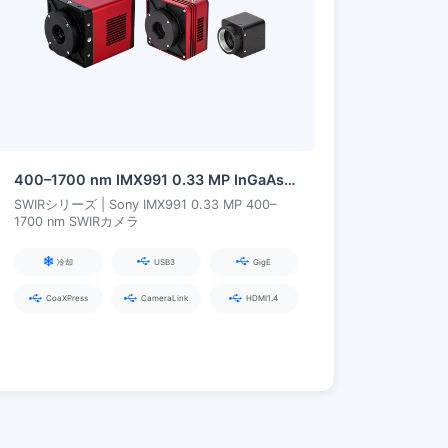
400–1700 nm IMX991 0.33 MP InGaAs シリーズ SWIR カメラ
SWIRシリーズ | Sony IMX991 0.33 MP 400–
1700 nm SWIRカメラ
冷却
USB3
GigE
CoaXPress
CameraLink
HDMI1.4