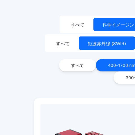
すべて
科学イメージン
すべて
短波赤外線 (SWIR)
すべて
400–1700 nm
300