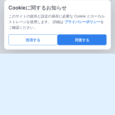
Cookieに関するお知らせ
このサイトの提供と設定の保存に必要な Cookie とローカル
ストレージを使用します。 詳細は
プライバシーポリシー
を
ご確認ください。
拒否する
同意する
ToupTek Photonicsのプロフ
ェッショナルイメージングソ
リューション
科学イメージング、顕微鏡、産業検査、インテリジェント
ビジョン
研究、医療診断、産業検査、スマート製造向けの総合イメ