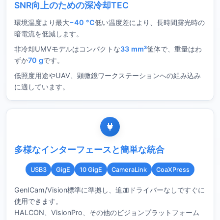
SNR向上のための深冷却TEC
環境温度より最大
−40 °C
低い温度差により、長時間露光時の
暗電流を低減します。
非冷却UMVモデルはコンパクトな
33 mm³
筐体で、重量はわ
ずか
70 g
です。
低照度用途やUAV、顕微鏡ワークステーションへの組み込み
に適しています。
多様なインターフェースと簡単な統合
USB3
GigE
10 GigE
CameraLink
CoaXPress
GenICam/Vision標準に準拠し、追加ドライバーなしですぐに
使用できます。
HALCON、VisionPro、その他のビジョンプラットフォーム