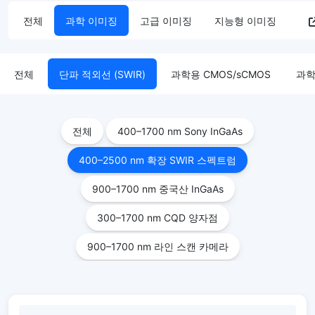
전체
과학 이미징
고급 이미징
지능형 이미징
전체
단파 적외선 (SWIR)
과학용 CMOS/sCMOS
과학
전체
400–1700 nm Sony InGaAs
400–2500 nm 확장 SWIR 스펙트럼
900–1700 nm 중국산 InGaAs
300–1700 nm CQD 양자점
900–1700 nm 라인 스캔 카메라