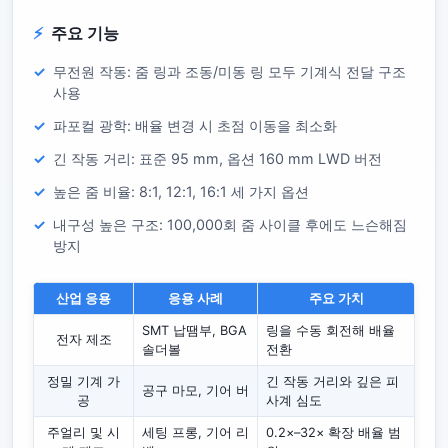
주요 기능
무전원 작동: 줌 링과 조동/미동 링 모두 기계식 전달 구조
사용
파포컬 광학: 배율 변경 시 초점 이동을 최소화
긴 작동 거리: 표준 95 mm, 옵션 160 mm LWD 버전
높은 줌 비율: 8:1, 12:1, 16:1 세 가지 옵션
내구성 높은 구조: 100,000회 줌 사이클 후에도 느슨해짐
방지
산업 응용
응용 사례
주요 가치
SMT 납땜부, BGA
링을 수동 회전해 배율
전자 제조
솔더볼
전환
정밀 기계 가
긴 작동 거리와 깊은 피
공구 마모, 기어 버
공
사계 심도
주얼리 및 시
세팅 프롱, 기어 리
0.2×–32× 확장 배율 범