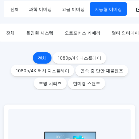
전체
과학 이미징
고급 이미징
지능형 이미징
전체
올인원 시스템
오토포커스 카메라
멀티 인터페이
전체
1080p/4K 디스플레이
1080p/4K 터치 디스플레이
연속 줌 단안 대물렌즈
조명 시리즈
현미경 스탠드