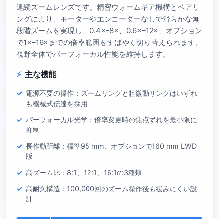
連続ズームレンズです。精密ウォームギア機構とベアリ
ングにより、モーターやエンコーダーなしで滑らかな無
段階ズームを実現し、0.4×–8×、0.6×–12×、オプション
で1×–16×までの倍率範囲をすばやく切り替えられます。
視野全体でパーフォーカル性能を維持します。
主な機能
電源不要の操作：ズームリングと粗微動リングはいずれ
も機械式伝達を採用
パーフォーカル光学：倍率変更時の焦点ずれを最小限に
抑制
長作動距離：標準95 mm、オプションで160 mm LWD
版
高ズーム比：8:1、12:1、16:1の3種類
高耐久構造：100,000回のズーム操作後も緩みにくい設
計