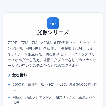
💡
光源シリーズ
ZOPE、TZM、ZM、AFDMのLED光源ファミリーは、リ
ング照明、同軸照明、斜め照明、偏光照明に対応しま
す。6ゾーン独立調光、明るさメモリー、クイックリリ
ースホルダーを備え、外部アダプターなしでカメラやオ
ールインワンシステムから直接給電できます。
主な機能
5000 K、高演色（Ra > 92）のLED、寿命50,000時間以
上
同軸光は表面グレアを抑え、偏光リング光は金属反射を
低減