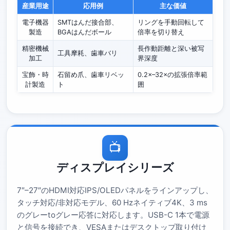
産業用途
応用例
主な価値
電子機器
SMTはんだ接合部、
リングを手動回転して
製造
BGAはんだボール
倍率を切り替え
精密機械
長作動距離と深い被写
工具摩耗、歯車バリ
加工
界深度
宝飾・時
石留め爪、歯車リベッ
0.2×–32×の拡張倍率範
計製造
ト
囲
📺
ディスプレイシリーズ
7″–27″のHDMI対応IPS/OLEDパネルをラインアップし、
タッチ対応/非対応モデル、60 Hzネイティブ4K、3 ms
のグレーtoグレー応答に対応します。USB-C 1本で電源
と信号を接続でき、VESAまたはデスクトップ取り付け