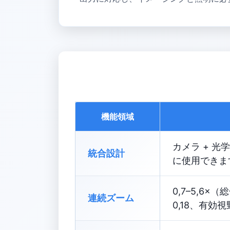
機能領域
カメラ + 光
統合設計
に使用できま
0,7–5,6×
連続ズーム
0,18、有効視野