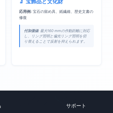
宝飾品と文化財
応用例:
宝石の留め具、紙繊維、歴史文書の
修復
付加価値:
最大160 mmの作動距離に対応
し、リング照明と偏光リング照明を切
り替えることで反射を抑えられます。
品
サポート