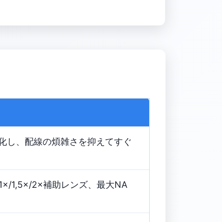
を一体化し、配線の煩雑さを抑えてすぐ
1×/1,5×/2×補助レンズ、最大NA