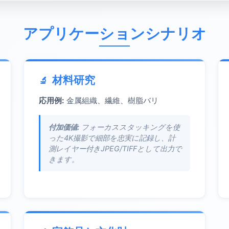
アプリケーションシナリオ
材料研究
応用例:
金属組織、繊維、樹脂バリ
付加価値:
フォーカススタッキングを使
った4K撮影で細部を忠実に記録し、計
測レイヤー付きJPEG/TIFFとして出力で
きます。