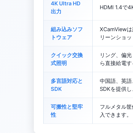
4K Ultra HD
HDMI 1.4
出力
組み込みソフ
XCamVi
トウェア
リーンショッ
クイック交換
リング、偏光
式照明
ら直接給電す
多言語対応と
中国語、英語、
SDK
SDKを提供
可搬性と堅牢
フルメタル筐体、
性
入できます。