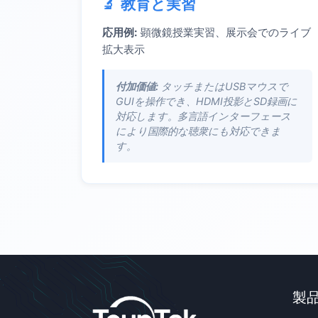
教育と実習
応用例:
顕微鏡授業実習、展示会でのライブ
拡大表示
付加価値:
タッチまたはUSBマウスで
GUIを操作でき、HDMI投影とSD録画に
対応します。多言語インターフェース
により国際的な聴衆にも対応できま
す。
製