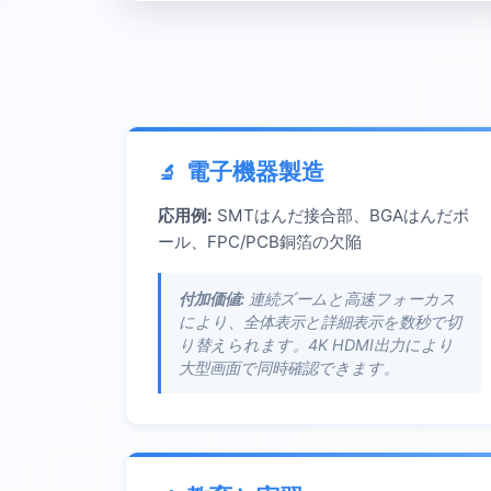
電子機器製造
応用例:
SMTはんだ接合部、BGAはんだボ
ール、FPC/PCB銅箔の欠陥
付加価値:
連続ズームと高速フォーカス
により、全体表示と詳細表示を数秒で切
り替えられます。4K HDMI出力により
大型画面で同時確認できます。