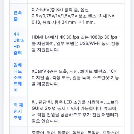
0,7–5,6×(총 8×) 광학 줌, 옵션
연속
0,5×/0,75×/1×/1,5×/2× 보조 렌즈, 최대 NA
줌
0,18, 유효 시야 34 mm → 1 mm.
4K
HDMI 1.4에서 4K 30 fps 또는 1080p 30 fps
Ultra
를 지원하며, 일부 모델은 USB/Wi-Fi 동시 전송
HD
을 지원합니다.
출력
임베
디드
XCamView는 노출, 게인, 화이트 밸런스, 10×
소프
디지털 줌, 측정 도구, 일괄 녹화, 스크린샷 기능
트웨
을 제공합니다.
어
링, 편광 링, 동축 LED 조명을 지원하며, 노브와
퀵 체
GUI로 2채널 동시 디밍이 가능합니다. 튜브에
인지
서 직접 전원을 공급하므로 추가 전원 어댑터가
조명
필요 없습니다.
중국어, 영어, 한국어, 일본어, 독일어, 프랑스어