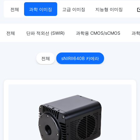
전체
과학 이미징
고급 이미징
지능형 이미징
전체
단파 적외선 (SWIR)
과학용 CMOS/sCMOS
과학
전체
sNIRII640B 카메라