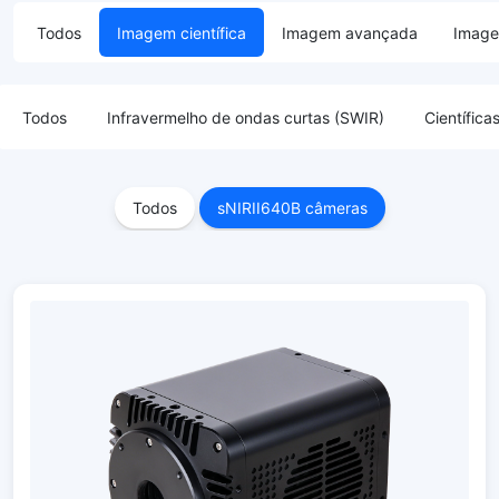
Todos
Imagem científica
Imagem avançada
Image
Todos
Infravermelho de ondas curtas (SWIR)
Científi
Todos
sNIRII640B câmeras