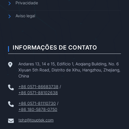
Privacidade
Aviso legal
INFORMAÇÕES DE CONTATO
Andares 13, 14 e 15, Edifício 1, Aoqiang Building, No. 6
Xiyuan 5th Road, Distrito de Xihu, Hangzhou, Zhejiang,
China
+86 0571-86683738
/
+86 0571-88102638
+86 0571-81110730
/
+86 180-5878-0750
tphz@touptek.com