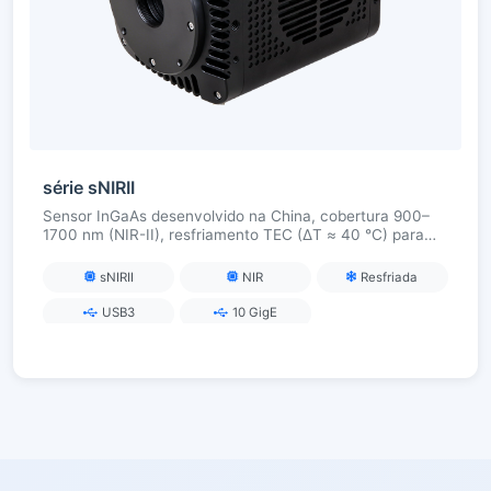
série sNIRII
Sensor InGaAs desenvolvido na China, cobertura 900–
1700 nm (NIR-II), resfriamento TEC (ΔT ≈ 40 °C) para
baixo ruído e alta sensibilidade, USB3 / 10GigE para
imagens ao vivo, fluorescência e análise de materiais em
sNIRII
NIR
Resfriada
aplicações de pesquisa
USB3
10 GigE