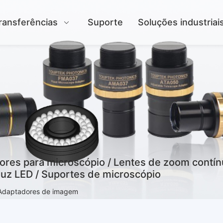
ransferências
Suporte
Soluções industriai
es para microscópio / Lentes de zoom contínuo
luz LED / Suportes de microscópio
Adaptadores de imagem