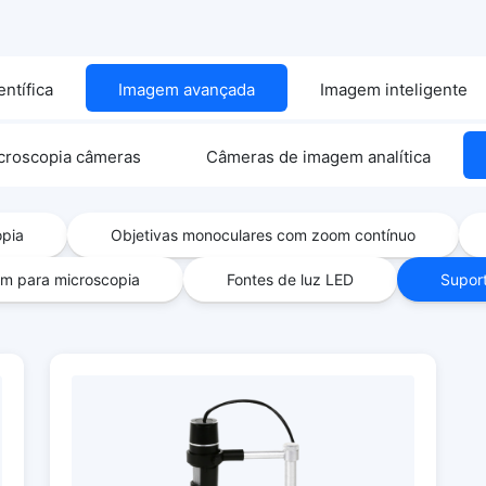
ntífica
Imagem avançada
Imagem inteligente
croscopia câmeras
Câmeras de imagem analítica
opia
Objetivas monoculares com zoom contínuo
m para microscopia
Fontes de luz LED
Supor