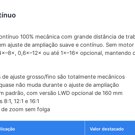
tínuo
ontínuo 100% mecânica com grande distância de trab
em ajuste de ampliação suave e contínuo. Sem motor
,4×–8×, 0,6×–12× ou até 1×–16× opcional, mantendo 
 de ajuste grosso/fino são totalmente mecânicos
 quase não muda durante o ajuste de ampliação
 mm padrão, com versão LWD opcional de 160 mm
8:1, 12:1 e 16:1
s de zoom sem folga
licação
Valor destacado