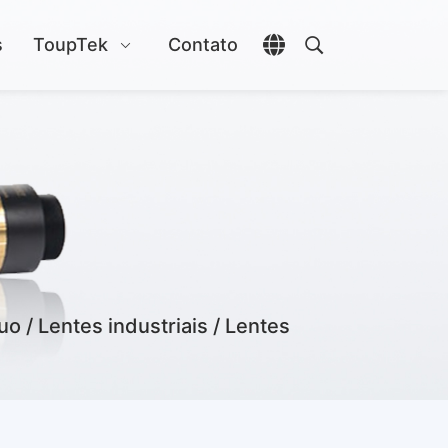
s
ToupTek
Contato
Abrir seletor de idio
Abrir pesquisa
 / Lentes industriais / Lentes