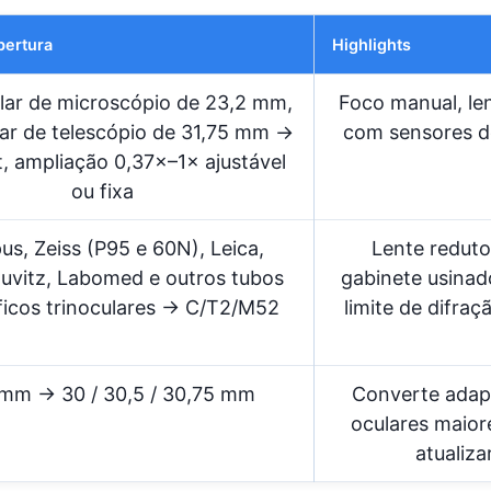
bertura
Highlights
lar de microscópio de 23,2 mm,
Foco manual, len
ar de telescópio de 31,75 mm →
com sensores d
 ampliação 0,37×–1× ajustável
ou fixa
s, Zeiss (P95 e 60N), Leica,
Lente reduto
uvitz, Labomed e outros tubos
gabinete usina
ficos trinoculares → C/T2/M52
limite de difra
 mm → 30 / 30,5 / 30,75 mm
Converte adap
oculares maior
atualiz