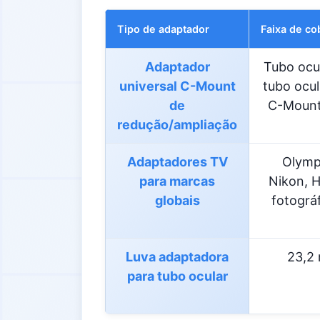
Tipo de adaptador
Faixa de co
Adaptador
Tubo ocu
universal C-Mount
tubo ocul
de
C-Mount,
redução/ampliação
Adaptadores TV
Olympu
para marcas
Nikon, H
globais
fotográ
Luva adaptadora
23,2
para tubo ocular