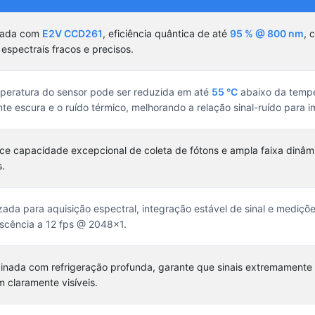
pada com
E2V CCD261
, eficiência quântica de até
95 % @ 800 nm
, 
 espectrais fracos e precisos.
peratura do sensor pode ser reduzida em até
55 °C
abaixo da tempe
nte escura e o ruído térmico, melhorando a relação sinal-ruído para
ce capacidade excepcional de coleta de fótons e ampla faixa dinâm
s.
zada para aquisição espectral, integração estável de sinal e mediç
escência a 12 fps @ 2048×1.
nada com refrigeração profunda, garante que sinais extremamente f
m claramente visíveis.