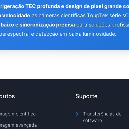
frigeração TEC profunda e design de pixel grande c
a velocidade
as câmeras científicas ToupTek série 
baixo e sincronização precisa
para soluções profis
erespectral e detecção em baixa luminosidade.
dutos
Suporte
magem científica
Transferências de
software
magem avançada