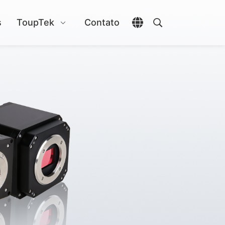
s
ToupTek
Contato
Abrir seletor de idio
Abrir pesquisa