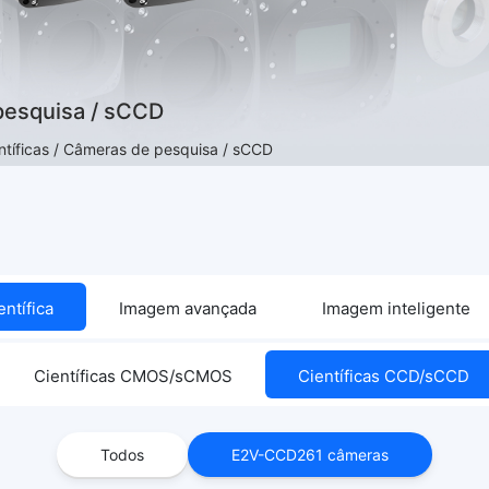
pesquisa / sCCD
ntíficas / Câmeras de pesquisa / sCCD
ntífica
Imagem avançada
Imagem inteligente
Científicas CMOS/sCMOS
Científicas CCD/sCCD
Todos
E2V-CCD261 câmeras