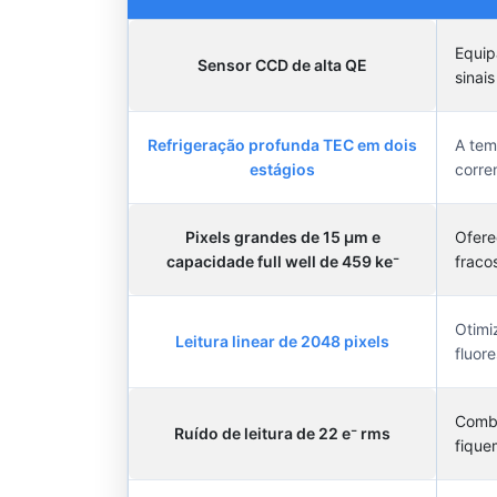
Equi
Sensor CCD de alta QE
sinais
Refrigeração profunda TEC em dois
A tem
estágios
corre
Pixels grandes de 15 µm e
Ofere
capacidade full well de 459 ke⁻
fraco
Otimi
Leitura linear de 2048 pixels
fluor
Combi
Ruído de leitura de 22 e⁻ rms
fique