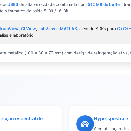
face
USB3
de alta velocidade combinada com
512 MB de buffer
, tr
te a formatos de saída 8-Bit / 16-Bit.
ToupView
,
CLView
,
LabView
e
MATLAB
, além de SDKs para
C / C++
lise e laboratório.
ete metálico (100 × 80 × 79 mm) com design de refrigeração ativa,
ecção espectral de
Hyperspektrale
A combinação de am