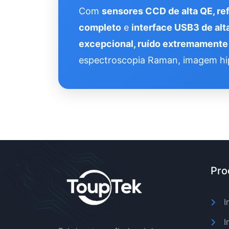
Com
sensores CCD de alta QE, re
completo
e
interface USB3 de alt
excepcional, ruído extremamente 
espectroscopia Raman, imagem hip
Pro
I
I