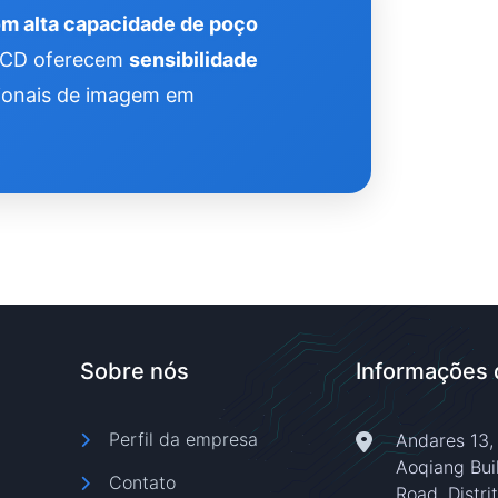
om alta capacidade de poço
sCCD oferecem
sensibilidade
sionais de imagem em
Sobre nós
Informações 
Perfil da empresa
Andares 13, 1
Aoqiang Bui
Contato
Road, Distri