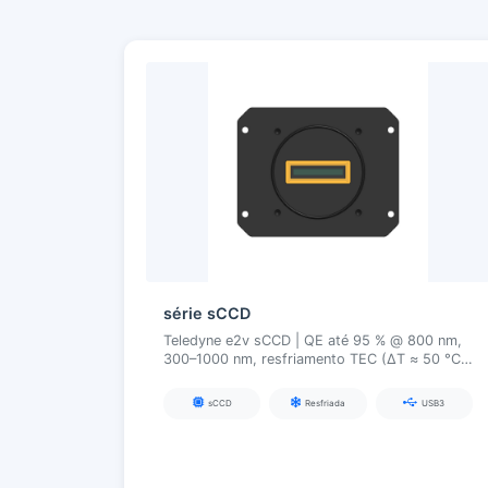
série sCCD
Teledyne e2v sCCD | QE até 95 % @ 800 nm,
300–1000 nm, resfriamento TEC (ΔT ≈ 50 °C),
USB3, para Raman, fluorescência e imagens
hiperespectrais
sCCD
Resfriada
USB3