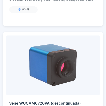
microscopia básica e ensino interativo.
Wi-Fi
Série WUCAM0720PA (descontinuada)