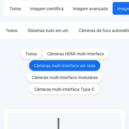
Todos
Imagem científica
Imagem avançada
Image
Todos
Sistemas tudo em um
Câmeras de foco automáti
Todos
Câmeras HDMI multi-interface
Câmeras multi-interface em rede
Câmeras multi-interface modulares
Câmeras multi-interface Type-C