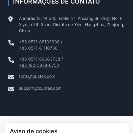
INFORMAÇÕES DE CONTATO
Andares 13, 14 e 15, Edifício 1, Aoqiang Building, No. 6
Xiyuan 5th Road, Distrito de Xihu, Hangzhou, Zhejiang,
China
+86 0571-88102638
/
+86 0571-81110730
+86 0571-86683738
/
+86 180-5878-0750
tphz@touptek.com
support@touptek.com
Copyright © 2024–2026 Hangzhou ToupTek Photonics Co.,
Aviso de cookies
Ltd. Todos Os Direitos Reservados |