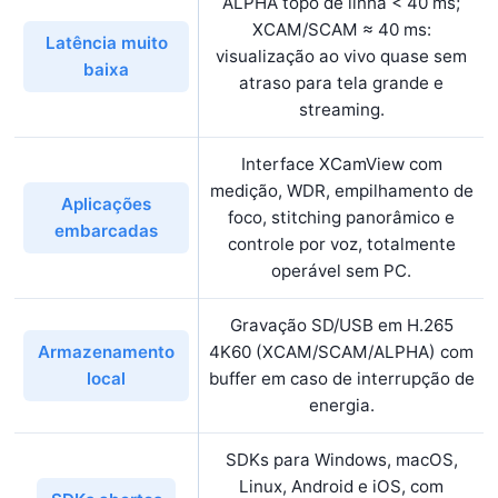
ALPHA topo de linha < 40 ms;
XCAM/SCAM ≈ 40 ms:
Latência muito
visualização ao vivo quase sem
baixa
atraso para tela grande e
streaming.
Interface XCamView com
medição, WDR, empilhamento de
Aplicações
foco, stitching panorâmico e
embarcadas
controle por voz, totalmente
operável sem PC.
Gravação SD/USB em H.265
4K60 (XCAM/SCAM/ALPHA) com
Armazenamento
buffer em caso de interrupção de
local
energia.
SDKs para Windows, macOS,
Linux, Android e iOS, com