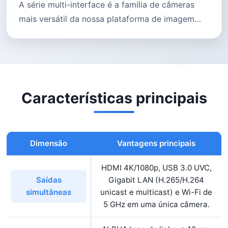
A série multi-interface é a família de câmeras
mais versátil da nossa plataforma de imagem
inteligente: em um único gabinete combina
HDMI 2.0, USB 3.0, Gigabit LAN e Wi-Fi de
5 GHz
(alguns modelos adicionam gravação
local em SD/USB). Ela permite emitir em paralelo
vídeo ao vivo 4K a 60 fps
e fluxos de rede
Características principais
MJPEG/H.265. O software
XCamView
integrado realiza medição, empilhamento de
foco e stitching ao vivo, sem depender de PC
Dimensão
Vantagens principais
para ensino, streaming ao vivo e inspeção
industrial.
HDMI 4K/1080p, USB 3.0 UVC,
Gigabit LAN (H.265/H.264
Saídas
unicast e multicast) e Wi-Fi de
simultâneas
5 GHz em uma única câmera.