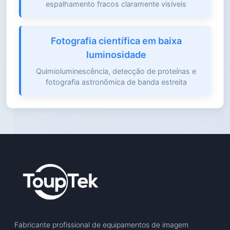
espalhamento fracos claramente visíveis
Fotografia científica em baixa
luminosidade
Quimioluminescência, detecção de proteínas e
fotografia astronômica de banda estreita
Fabricante profissional de equipamentos de imagem