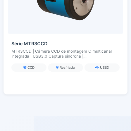
Série MTR3CCD
MTR3CCD | Câmera CCD de montagem C multicanal
integrada | USB3.0 Captura síncrona |
Ultracongelamento TEC (ΔT ≈ 50 °C) | Para
fluorescência multicolor/imagem multibanda
CCD
Resfriada
USB3