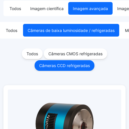
Todos
Imagem científica
Imagem avançada
Image
Todos
Câmeras de baixa luminosidade / refrigeradas
M
Todos
Câmeras CMOS refrigeradas
Câmeras CCD refrigeradas