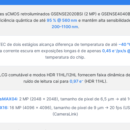
res sCMOS retroiluminados GSENSE2020BSI (2 MP) e GSENSE4040B
iciência quântica de até
95 % @ 560 nm
e mantêm alta sensibilidade
200–1100 nm
.
TEC de dois estágios alcança diferença de temperatura de até
−40 °
a corrente escura em exposições longas é de apenas
0,45 e⁻/px/s 
temperatura do chip.
CG comutável e modos HDR 11HL/12HL fornecem faixa dinâmica d
ruído de leitura cai para
0,97 e⁻
(HDR 11HL).
 sMAX04:
2 MP (2048 × 2048), tamanho de pixel de 6,5 µm → até 1
X16:
16 MP (4096 × 4096), tamanho de pixel de 9 µm → 20 fps (US
(CameraLink)