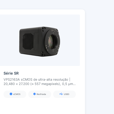
Série SR
VPS2163A sCMOS de ultra-alta resolução |
20,480 × 27.200 (≈ 557 megapixels), 0,5 µm,
USB3, para citologia, histologia, defeitos de
wafer e imagem de alta precisão
sCMOS
Resfriada
USB3