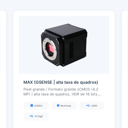
MAX (GSENSE | alta taxa de quadros)
Pixel grande / Formato grande sCMOS (4,2
MP) | alta taxa de quadros, HDR de 16 bits,
resfriamento TEC, câmera científica USB3
sCMOS
Resfriada
USB3
10 GigE