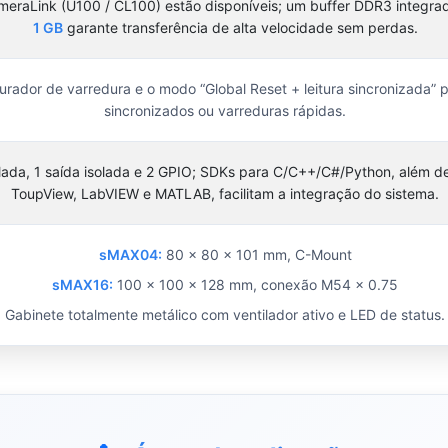
meraLink (U100 / CL100) estão disponíveis; um buffer DDR3 integr
1 GB
garante transferência de alta velocidade sem perdas.
urador de varredura e o modo “Global Reset + leitura sincronizada” 
sincronizados ou varreduras rápidas.
olada, 1 saída isolada e 2 GPIO; SDKs para C/C++/C#/Python, além d
ToupView, LabVIEW e MATLAB, facilitam a integração do sistema.
sMAX04:
80 × 80 × 101 mm, C-Mount
sMAX16:
100 × 100 × 128 mm, conexão M54 × 0.75
Gabinete totalmente metálico com ventilador ativo e LED de status.