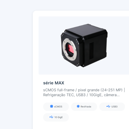
série MAX
sCMOS full-frame / pixel grande (24–251 MP) |
Refrigeração TEC, USB3 / 10GigE, câmera
científica de alta resolução
sCMOS
Resfriada
USB3
10 GigE