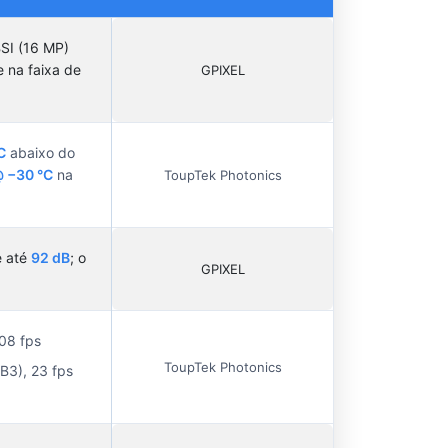
SI (16 MP)
 na faixa de
GPIXEL
C
abaixo do
@ −30 °C
na
ToupTek Photonics
e até
92 dB
; o
GPIXEL
08 fps
ToupTek Photonics
B3), 23 fps