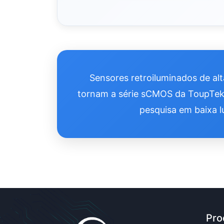
Sensores retroiluminados de alt
tornam a série sCMOS da ToupTek
pesquisa em baixa l
Pro