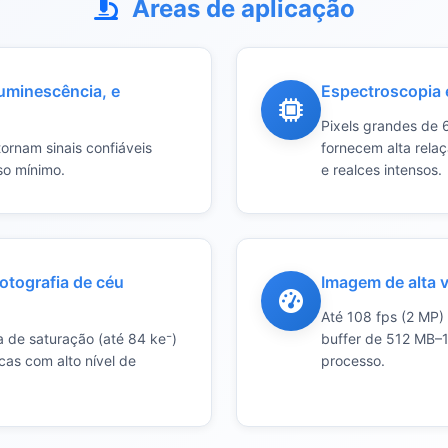
Áreas de aplicação
uminescência, e
Espectroscopia 
Pixels grandes de 
tornam sinais confiáveis
fornecem alta relaç
so mínimo.
e realces intensos.
otografia de céu
Imagem de alta 
Até 108 fps (2 MP)
ga de saturação (até 84 ke⁻)
buffer de 512 MB–1
cas com alto nível de
processo.