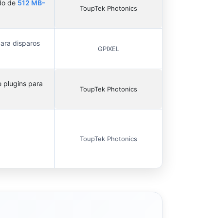
ado de
512 MB–
ToupTek Photonics
para disparos
GPIXEL
e plugins para
ToupTek Photonics
ToupTek Photonics