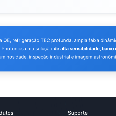
a QE, refrigeração TEC profunda, ampla faixa dinâmic
 Photonics uma solução
de alta sensibilidade, baixo
uminosidade, inspeção industrial e imagem astronôm
dutos
Suporte