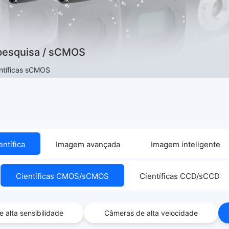
 pesquisa / sCMOS
ntíficas sCMOS
ntífica
Imagem avançada
Imagem inteligente
Científicas CMOS/sCMOS
Científicas CCD/sCCD
 alta sensibilidade
Câmeras de alta velocidade