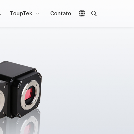
s
ToupTek
Contato
Abrir seletor de idio
Abrir pesquisa