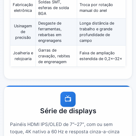
Soldas SMT,
Fabricação
Troca por rotação
esferas de solda
eletrônica
manual do anel
BGA
Desgaste de
Longa distância de
Usinagem
ferramentas,
trabalho e grande
de
rebarbas em
profundidade de
precisão
engrenagens
campo
Garras de
Joalheria e
Faixa de ampliação
cravação, rebites
relojoaria
estendida de 0,2×–32×
de engrenagem
📺
Série de displays
Painéis HDMI IPS/OLED de 7″–27″, com ou sem
toque, 4K nativo a 60 Hz e resposta cinza-a-cinza