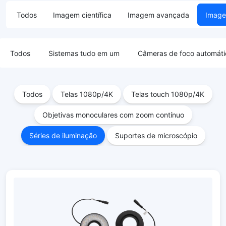
Todos
Imagem científica
Imagem avançada
Image
Todos
Sistemas tudo em um
Câmeras de foco automáti
Todos
Telas 1080p/4K
Telas touch 1080p/4K
Objetivas monoculares com zoom contínuo
Séries de iluminação
Suportes de microscópio