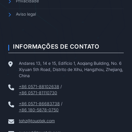
Privacidade
Aviso legal
INFORMAÇÕES DE CONTATO
Andares 13, 14 e 15, Edifício 1, Aoqiang Building, No. 6
Xiyuan 5th Road, Distrito de Xihu, Hangzhou, Zhejiang,
China
+86 0571-88102638
/
+86 0571-81110730
+86 0571-86683738
/
+86 180-5878-0750
tphz@touptek.com