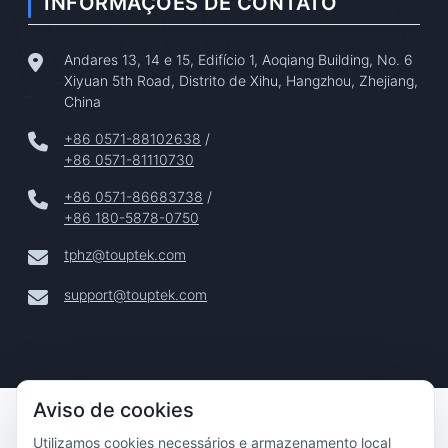
INFORMAÇÕES DE CONTATO
Andares 13, 14 e 15, Edifício 1, Aoqiang Building, No. 6
Xiyuan 5th Road, Distrito de Xihu, Hangzhou, Zhejiang,
China
+86 0571-88102638
/
+86 0571-81110730
+86 0571-86683738
/
+86 180-5878-0750
tphz@touptek.com
support@touptek.com
Aviso de cookies
Copyright © 2024–2026 Hangzhou ToupTek Photonics Co.,
Ltd. Todos Os Direitos Reservados |
Utilizamos cookies necessários e armazenamento local