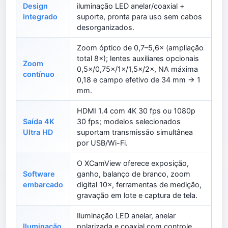
Design
iluminação LED anelar/coaxial +
integrado
suporte, pronta para uso sem cabos
desorganizados.
Zoom óptico de 0,7–5,6× (ampliação
total 8×); lentes auxiliares opcionais
Zoom
0,5×/0,75×/1×/1,5×/2×, NA máxima
contínuo
0,18 e campo efetivo de 34 mm → 1
mm.
HDMI 1.4 com 4K 30 fps ou 1080p
Saída 4K
30 fps; modelos selecionados
Ultra HD
suportam transmissão simultânea
por USB/Wi-Fi.
O XCamView oferece exposição,
Software
ganho, balanço de branco, zoom
embarcado
digital 10×, ferramentas de medição,
gravação em lote e captura de tela.
Iluminação LED anelar, anelar
Iluminação
polarizada e coaxial com controle