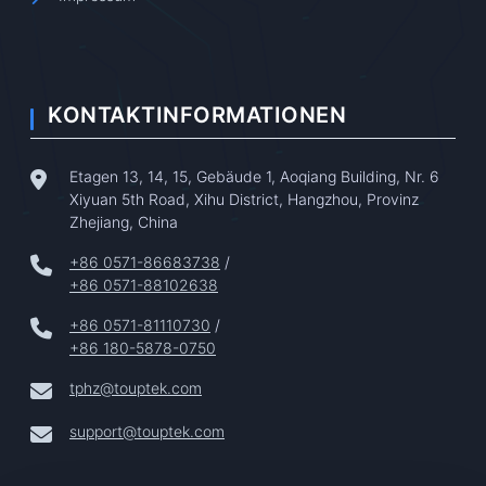
KONTAKTINFORMATIONEN
Etagen 13, 14, 15, Gebäude 1, Aoqiang Building, Nr. 6
Xiyuan 5th Road, Xihu District, Hangzhou, Provinz
Zhejiang, China
+86 0571-86683738
/
+86 0571-88102638
+86 0571-81110730
/
+86 180-5878-0750
tphz@touptek.com
support@touptek.com