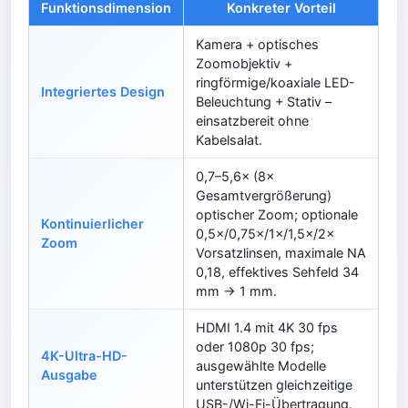
Funktionsdimension
Konkreter Vorteil
Kamera + optisches
Zoomobjektiv +
ringförmige/koaxiale LED-
Integriertes Design
Beleuchtung + Stativ –
einsatzbereit ohne
Kabelsalat.
0,7–5,6× (8×
Gesamtvergrößerung)
optischer Zoom; optionale
Kontinuierlicher
0,5×/0,75×/1×/1,5×/2×
Zoom
Vorsatzlinsen, maximale NA
0,18, effektives Sehfeld 34
mm → 1 mm.
HDMI 1.4 mit 4K 30 fps
oder 1080p 30 fps;
4K-Ultra-HD-
ausgewählte Modelle
Ausgabe
unterstützen gleichzeitige
USB-/Wi-Fi-Übertragung.