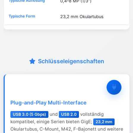
0,4–8 MP (1/3″)
23,2 mm Okulartubus
Schlüsseleigenschaften
Plug-and-Play Multi-Interface
und
vollständig
USB 3.0 (5 Gbps)
USB 2.0
kompatibel, einige Serien bieten GigE;
23,2 mm
Okulartubus, C-Mount, M42, F-Bajonett und weitere