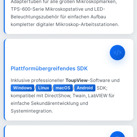
Adaptertuben für alle großen Mikroskopmarken,
TPS-600-Serie Mikroskopstative und LED-
Beleuchtungszubehör für einfachen Aufbau
kompletter digitaler Mikroskop-Arbeitsstationen.
Plattformübergreifendes SDK
Inklusive professioneller
ToupView
-Software und
/
/
/
SDK;
Windows
Linux
macOS
Android
kompatibel mit DirectShow, Twain, LabVIEW für
einfache Sekundärentwicklung und
Systemintegration.