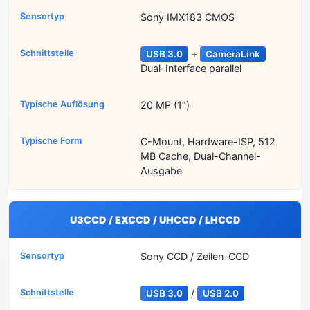
Sony IMX183 CMOS
+
USB 3.0
CameraLink
Dual-Interface parallel
20 MP (1″)
C-Mount, Hardware-ISP, 512
MB Cache, Dual-Channel-
Ausgabe
U3CCD / EXCCD / UHCCD / LHCCD
Sony CCD / Zeilen-CCD
/
USB 3.0
USB 2.0