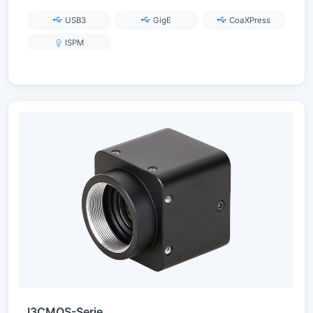
USB3.0 / GigE / CoaXPress
USB3
GigE
CoaXPress
ISPM
I3CMOS-Serie