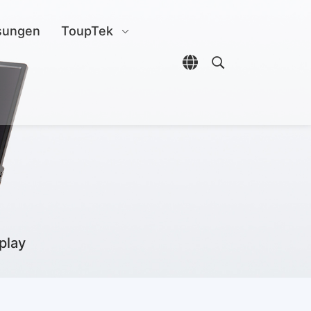
sungen
ToupTek
Sprachauswahl öffn
Open search di
play