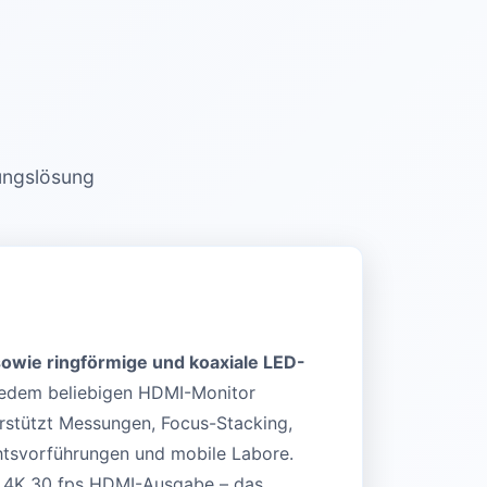
bungslösung
sowie ringförmige und koaxiale LED-
 jedem beliebigen HDMI-Monitor
rstützt Messungen, Focus-Stacking,
chtsvorführungen und mobile Labore.
d 4K 30 fps HDMI-Ausgabe – das