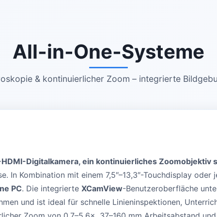
All-in-One-Systeme
roskopie & kontinuierlicher Zoom – integrierte Bildge
HDMI-Digitalkamera, ein kontinuierliches Zoomobjektiv 
e. In Kombination mit einem 7,5″–13,3″-Touchdisplay oder
hne PC
. Die integrierte
XCamView
-Benutzeroberfläche unte
hmen und ist ideal für schnelle Linieninspektionen, Unterri
ierlicher Zoom von 0,7–5,6×, 37–160 mm Arbeitsabstand un