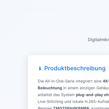
Digitalmik
Produktbeschreibung
Die All-in-One-Serie integriert eine
4K-
Beleuchtung
in einem einzigen Gehäus
arbeitet das System
plug-and-play o
Live-Stitching und lokale H.265-Aufna
Beispiel
ZM0756H4K8MPA
: kontinu