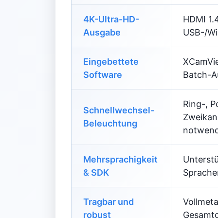
4K-Ultra-HD-
HDMI 1.4
Ausgabe
USB-/Wi
Eingebettete
XCamVie
Software
Batch-A
Ring-, P
Schnellwechsel-
Zweikana
Beleuchtung
notwend
Mehrsprachigkeit
Unterstü
& SDK
Sprachen
Tragbar und
Vollmeta
robust
Gesamtge