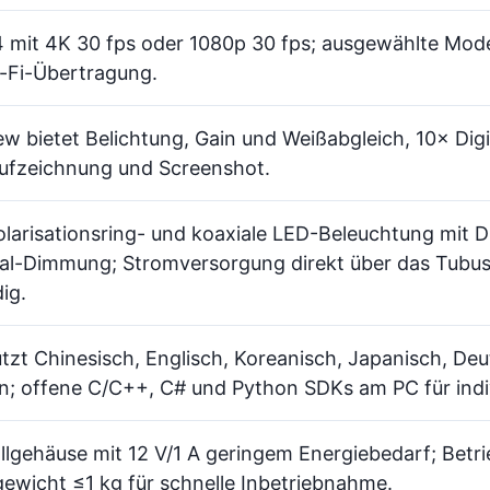
 mit 4K 30 fps oder 1080p 30 fps; ausgewählte Model
-Fi-Übertragung.
w bietet Belichtung, Gain und Weißabgleich, 10× Di
ufzeichnung und Screenshot.
olarisationsring- und koaxiale LED-Beleuchtung mit 
l-Dimmung; Stromversorgung direkt über das Tubus, 
ig.
tzt Chinesisch, Englisch, Koreanisch, Japanisch, De
; offene C/C++, C# und Python SDKs am PC für indiv
llgehäuse mit 12 V/1 A geringem Energiebedarf; Betri
wicht ≤1 kg für schnelle Inbetriebnahme.