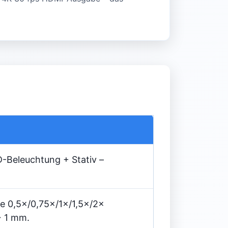
-Beleuchtung + Stativ –
e 0,5×/0,75×/1×/1,5×/2×
→ 1 mm.