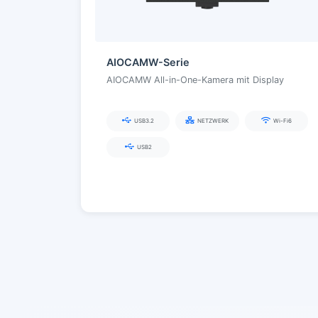
AIOCAMW-Serie
AIOCAMW All-in-One-Kamera mit Display
USB3.2
NETZWERK
Wi-Fi6
USB2