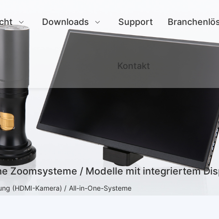
cht
Downloads
Support
Branchenlö
Kontakt
che Zoomsysteme / Modelle mit integriertem Dis
bung (HDMI-Kamera) /
All-in-One-Systeme