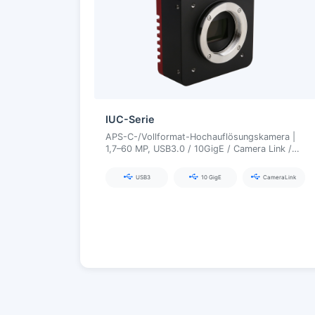
IUC-Serie
APS-C-/Vollformat-Hochauflösungskamera |
1,7–60 MP, USB3.0 / 10GigE / Camera Link /
CXP, optionaler EF-Autofokus
USB3
10 GigE
CameraLink