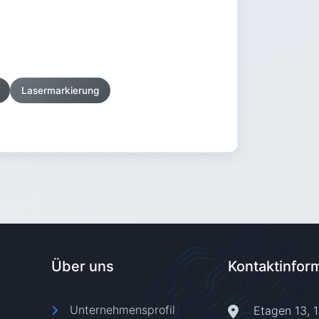
Lasermarkierung
Über uns
Kontaktinfor
Unternehmensprofil
Etagen 13, 