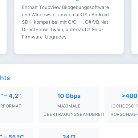
Enthält ToupView Bildgebungssoftware
und Windows / Linux / macOS / Android
SDK, kompatibel mit C/C++, C#/VB.Net,
DirectShow, Twain, unterstützt Feld-
Firmware-Upgrades
ghts
″ – 4,2″
10 Gbps
>400 
ORFORMAT
MAXIMALE
HOCHGESCHW
ÜBERTRAGUNGSBANDBREITE
VORSCHAU-
C – 55 °C
24/7