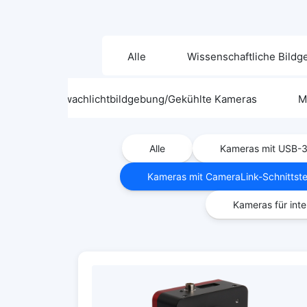
Alle
Wissenschaftliche Bild
e
Schwachlichtbildgebung/Gekühlte Kameras
M
Alle
Kameras mit USB-3.
Kameras mit CameraLink-Schnittste
Kameras für inte