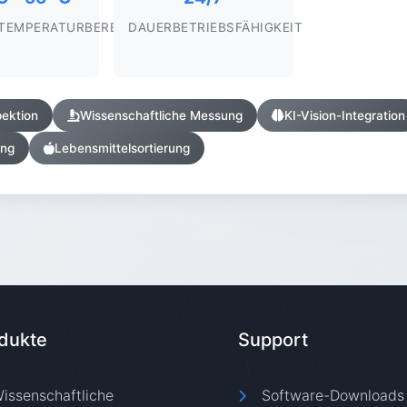
STEMPERATURBEREICH
DAUERBETRIEBSFÄHIGKEIT
pektion
Wissenschaftliche Messung
KI-Vision-Integration
ung
Lebensmittelsortierung
dukte
Support
issenschaftliche
Software-Downloads