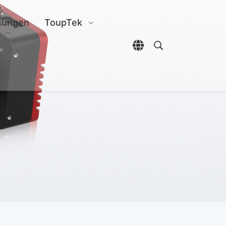
sungen
ToupTek
Sprachauswahl öffn
Open search di