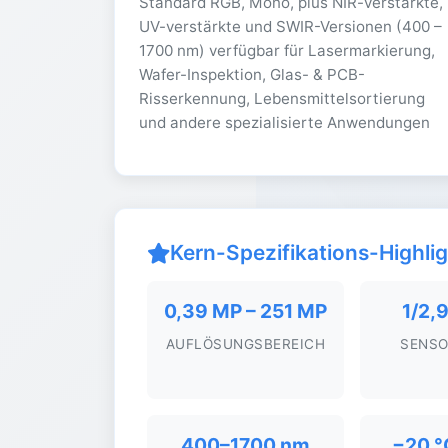
Standard RGB, Mono, plus NIR-verstärkte,
UV-verstärkte und SWIR-Versionen (400 –
1700 nm) verfügbar für Lasermarkierung,
Wafer-Inspektion, Glas- & PCB-
Risserkennung, Lebensmittelsortierung
und andere spezialisierte Anwendungen
Kern-Spezifikations-Highli
0,39 MP – 251 MP
1/2,9
AUFLÖSUNGSBEREICH
SENS
400–1700 nm
−20 °