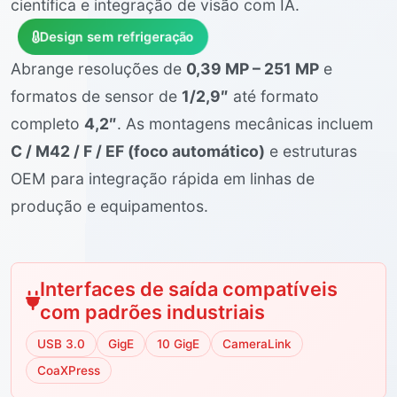
científica e integração de visão com IA.
Design sem refrigeração
Abrange resoluções de
0,39 MP – 251 MP
e
formatos de sensor de
1/2,9″
até formato
completo
4,2″
. As montagens mecânicas incluem
C / M42 / F / EF (foco automático)
e estruturas
OEM para integração rápida em linhas de
produção e equipamentos.
Interfaces de saída compatíveis
com padrões industriais
USB 3.0
GigE
10 GigE
CameraLink
CoaXPress