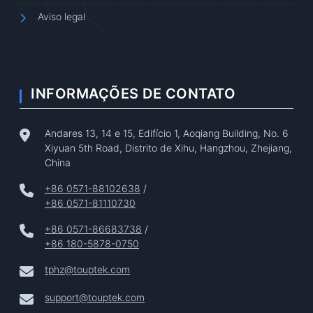
Aviso legal
INFORMAÇÕES DE CONTATO
Andares 13, 14 e 15, Edifício 1, Aoqiang Building, No. 6
Xiyuan 5th Road, Distrito de Xihu, Hangzhou, Zhejiang,
China
+86 0571-88102638
/
+86 0571-81110730
+86 0571-86683738
/
+86 180-5878-0750
tphz@touptek.com
support@touptek.com