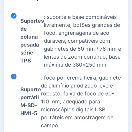
: suporte e base combináveis
Suportes
livremente, botões grandes de
de
foco, engrenagens de aço
coluna
duráveis, compatíveis com
pesada
gabinetes de 50 mm / 76 mm e
série
lentes de zoom contínuo, base
TPS
máxima de 380×250 mm
: foco por cremalheira, gabinete
de alumínio anodizado leve e
Suporte
robusto, faixa de foco de 60–
portátil
110 mm, adequado para
M-SD-
microscópios digitais USB
HM1-5
portáteis em amostragem de
campo