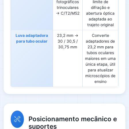
fotográficos
limite de
trinoculares
difração e
→ C/T2/M52
abertura óptica
adaptada ao
trajeto original
Luva adaptadora
23,2 mm →
Converte
para tubo ocular
30 / 30,5 /
adaptadores de
30,75 mm
23,2 mm para
tubos oculares
maiores em uma
única etapa, útil
para atualizar
microscópios de
ensino
Posicionamento mecânico e
suportes