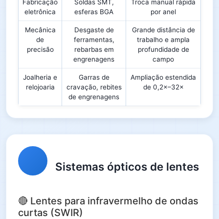
Fabricação
Soldas SMT,
Troca manual rápida
eletrônica
esferas BGA
por anel
Mecânica
Desgaste de
Grande distância de
de
ferramentas,
trabalho e ampla
precisão
rebarbas em
profundidade de
engrenagens
campo
Joalheria e
Garras de
Ampliação estendida
relojoaria
cravação, rebites
de 0,2×–32×
de engrenagens
Sistemas ópticos de lentes
🔴 Lentes para infravermelho de ondas
curtas (SWIR)