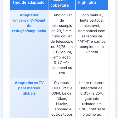
Tipo de adaptador
Highlights
cobertura
Adaptador
Tubo ocular
Foco manual,
universal C-Mount
de
lente parfocal
de
microscópio
ajustável,
redução/ampliação
de 23,2 mm,
compatível com
tubo ocular
sensores de
de telescópio
1/4″–1″ e campo
de 31,75 mm
completo sem
→ C-Mount,
vinheta
ampliação
0,37×–1×
ajustável ou
fixa
Adaptadores TV
Olympus,
Lente redutora
para marcas
Zeiss (P95 e
integrada de
globais
60N), Leica,
0,35×–2,25×,
Nikon,
gabinete
Huvitz,
usinado em
Labomed e
CNC, contraste
outros tubos
próximo ao