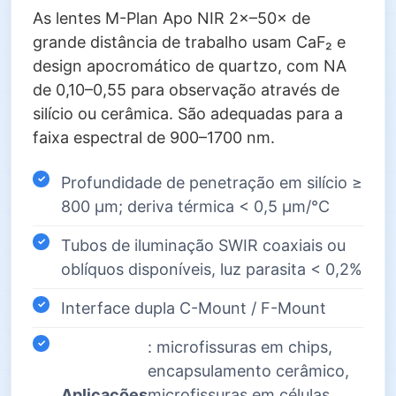
As lentes M-Plan Apo NIR 2×–50× de
grande distância de trabalho usam CaF₂ e
design apocromático de quartzo, com NA
de 0,10–0,55 para observação através de
silício ou cerâmica. São adequadas para a
faixa espectral de 900–1700 nm.
Profundidade de penetração em silício ≥
800 µm; deriva térmica < 0,5 µm/°C
Tubos de iluminação SWIR coaxiais ou
oblíquos disponíveis, luz parasita < 0,2%
Interface dupla C-Mount / F-Mount
: microfissuras em chips,
encapsulamento cerâmico,
Aplicações
microfissuras em células