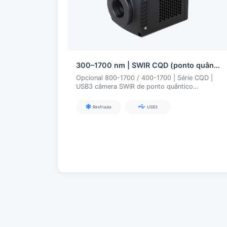
300–1700 nm | SWIR CQD (ponto quântico) fabricado na China | USB3 | Refrigerado | Câmera SWIR
Opcional 800-1700 / 400-1700 | Série CQD |
USB3 câmera SWIR de ponto quântico
resfriada 300–1700 nm
Resfriada
USB3