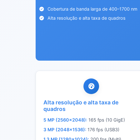
Cobertura de banda larga de 400–1700 nm
Alta resolução e alta taxa de quadros
Alta resolução e alta taxa de
quadros
5 MP (2560×2048):
165 fps (10 GigE)
3 MP (2048×1536):
176 fps (USB3)
1.3 MP (1280×1024):
200 fps (Multi)