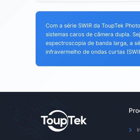
Com a série SWIR da ToupTek Photon
sistemas caros de câmera dupla. Sej
espectroscopia de banda larga, a s
infravermelho de ondas curtas (SWIR
Pro
I