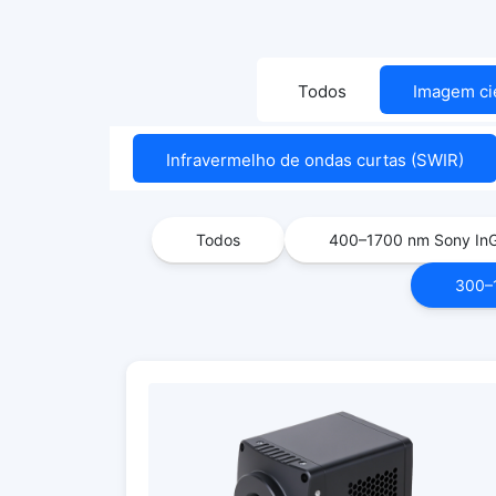
Todos
Imagem cie
Todos
Infravermelho de ondas curtas (SWIR)
Todos
400–1700 nm Sony In
300–