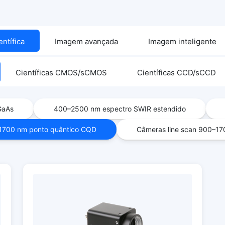
ntífica
Imagem avançada
Imagem inteligente
Científicas CMOS/sCMOS
Científicas CCD/sCCD
GaAs
400–2500 nm espectro SWIR estendido
1700 nm ponto quântico CQD
Câmeras line scan 900–1