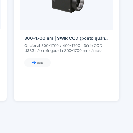
300–1700 nm | SWIR CQD (ponto quântico) fabricado na China | USB3 | Não resfriado | Câmera SWIR
Opcional 800-1700 / 400-1700 | Série CQD |
USB3 não refrigerada 300–1700 nm câmera
SWIR de ponto quântico
USB3