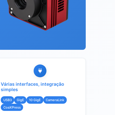
Várias interfaces, integração
simples
USB3
GigE
10 GigE
CameraLink
CoaXPress