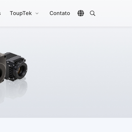
s
ToupTek
Contato
Abrir seletor de idio
Abrir pesquisa