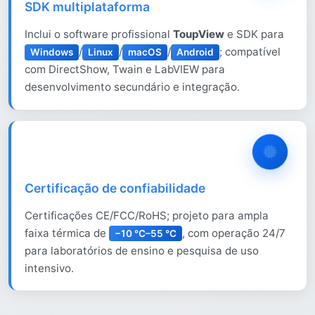
SDK multiplataforma
Inclui o software profissional
ToupView
e SDK para
/
/
/
; compatível
Windows
Linux
macOS
Android
com DirectShow, Twain e LabVIEW para
desenvolvimento secundário e integração.
Certificação de confiabilidade
Certificações CE/FCC/RoHS; projeto para ampla
faixa térmica de
, com operação 24/7
−10 °C–55 °C
para laboratórios de ensino e pesquisa de uso
intensivo.