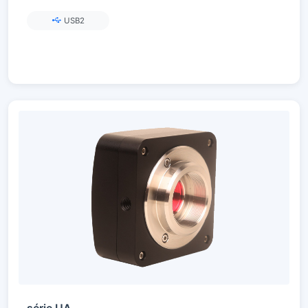
USB2
série UA