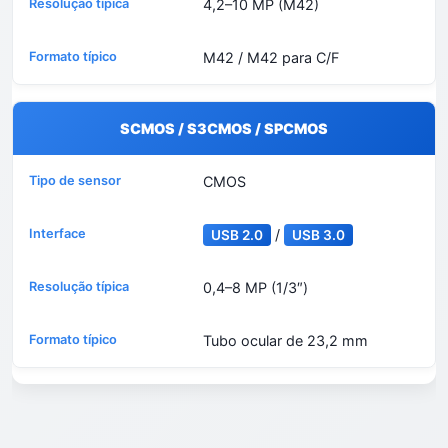
4,2–10 MP (M42)
M42 / M42 para C/F
SCMOS / S3CMOS / SPCMOS
CMOS
/
USB 2.0
USB 3.0
0,4–8 MP (1/3″)
Tubo ocular de 23,2 mm