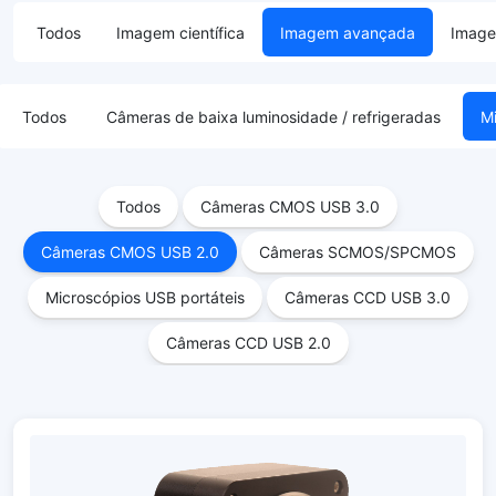
Todos
Imagem científica
Imagem avançada
Image
Todos
Câmeras de baixa luminosidade / refrigeradas
M
Todos
Câmeras CMOS USB 3.0
Câmeras CMOS USB 2.0
Câmeras SCMOS/SPCMOS
Microscópios USB portáteis
Câmeras CCD USB 3.0
Câmeras CCD USB 2.0