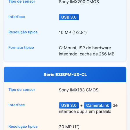
Sony IMX290 CMOS
USB 3.0
10 MP (1/2.8″)
C-Mount, ISP de hardware
integrado, cache de 256 MB
Série E3ISPM-U3-CL
Sony IMX183 CMOS
+
de
USB 3.0
CameraLink
interface dupla em paralelo
20 MP (1″)