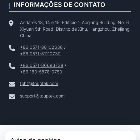
INFORMAÇÕES DE CONTATO
Andares 13, 14 e 15, Edifício 1, Aoqiang Building, No. 6
Xiyuan 5th Road, Distrito de Xihu, Hangzhou, Zhejiang,
China
+86 0571-88102638
/
+86 0571-81110730
+86 0571-86683738
/
+86 180-5878-0750
tphz@touptek.com
support@touptek.com
Copyright © 2024–2026 Hangzhou ToupTek Photonics Co.,