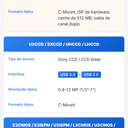
C-Mount, ISP de hardware,
cache de 512 MB, saída de
canal duplo
U3CCD / EXCCD / UHCCD / LHCCD
Sony CCD / CCD linear
/
USB 3.0
USB 2.0
0,4–12 MP (1/3″–1″)
C-Mount
E3CMOS / E3ISPM / U3ISPM / L3CMOS / U3CMOS /