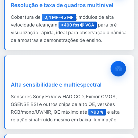
Resolução e taxa de quadros multinível
Cobertura de
; módulos de alta
0,4 MP–45 MP
velocidade alcançam
para pré-
>400 fps @ VGA
visualização rápida, ideal para observação dinâmica
de amostras e demonstrações de ensino.
Alta sensibilidade e multiespectral
Sensores Sony ExView HAD CCD, Exmor CMOS,
GSENSE BSI e outros chips de alto QE, versões
RGB/mono/UV/NIR, QE máximo até
e alta
>90 %
relação sinal-ruído mesmo em baixa iluminação.