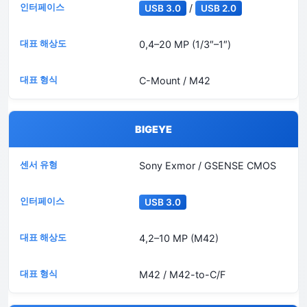
/
USB 3.0
USB 2.0
0,4–20 MP (1/3″–1″)
C-Mount / M42
BIGEYE
Sony Exmor / GSENSE CMOS
USB 3.0
4,2–10 MP (M42)
M42 / M42-to-C/F