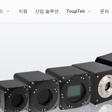
드
지원
산업 솔루션
ToupTek
문의