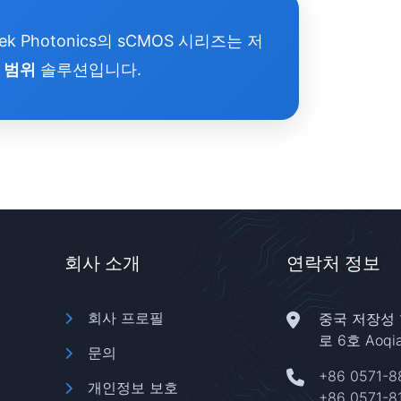
 Photonics의 sCMOS 시리즈는 저
 범위
솔루션입니다.
회사 소개
연락처 정보
회사 프로필
중국 저장성 
로 6호 Aoqia
문의
+86 0571-8
개인정보 보호
+86 0571-8