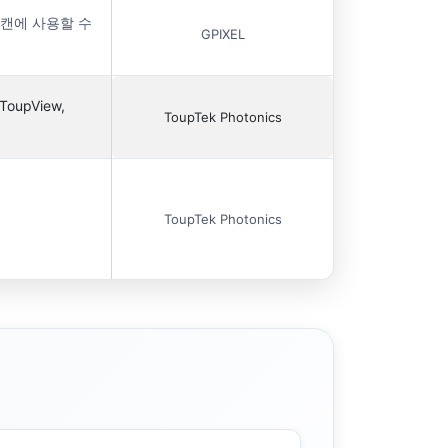
스캔에 사용할 수
GPIXEL
oupView,
ToupTek Photonics
ToupTek Photonics