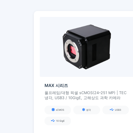
MAX 시리즈
풀프레임/대형 픽셀 sCMOS(24–251 MP) | TEC
냉각, USB3 / 10GigE, 고해상도 과학 카메라
sCMOS
냉각
USB3
10 GigE