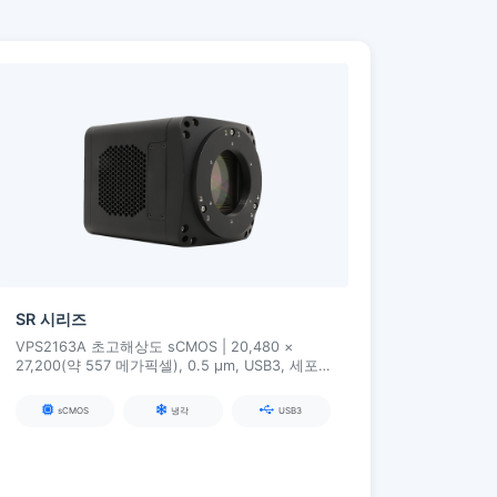
SR 시리즈
VPS2163A 초고해상도 sCMOS | 20,480 ×
27,200(약 557 메가픽셀), 0.5 µm, USB3, 세포
학/조직학/웨이퍼 결함 등 초고정밀 이미징용
sCMOS
냉각
USB3