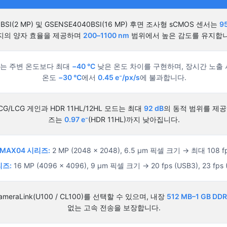
0BSI(2 MP) 및 GSENSE4040BSI(16 MP) 후면 조사형 sCMOS 센서는
9
지의 양자 효율을 제공하며
200–1100 nm
범위에서 높은 감도를 유지합니
설계는 주변 온도보다 최대
−40 °C
낮은 온도 차이를 구현하며, 장시간 노출 
온도
−30 °C
에서
0.45 e⁻/px/s
에 불과합니다.
G/LCG 게인과 HDR 11HL/12HL 모드는 최대
92 dB
의 동적 범위를 제공
즈는
0.97 e⁻
(HDR 11HL)까지 낮아집니다.
sMAX04 시리즈:
2 MP (2048 × 2048), 6.5 µm 픽셀 크기 → 최대 108 f
리즈:
16 MP (4096 × 4096), 9 µm 픽셀 크기 → 20 fps (USB3), 23 fps 
CameraLink(U100 / CL100)를 선택할 수 있으며, 내장
512 MB–1 GB DD
없는 고속 전송을 보장합니다.