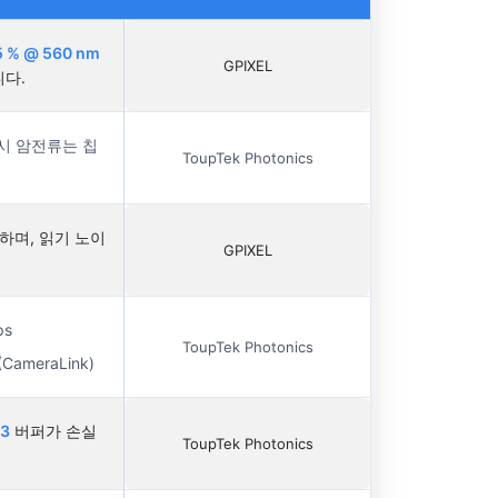
5 % @ 560 nm
GPIXEL
다.
시 암전류는 칩
ToupTek Photonics
하며, 읽기 노이
GPIXEL
ps
ToupTek Photonics
(CameraLink)
R3
버퍼가 손실
ToupTek Photonics