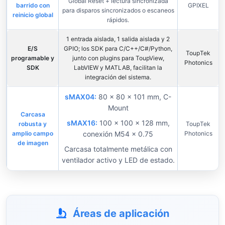
“Global Reset + lectura sincronizada”
barrido con
GPIXEL
para disparos sincronizados o escaneos
reinicio global
rápidos.
1 entrada aislada, 1 salida aislada y 2
E/S
GPIO; los SDK para C/C++/C#/Python,
ToupTek
programable y
junto con plugins para ToupView,
Photonics
SDK
LabVIEW y MATLAB, facilitan la
integración del sistema.
sMAX04:
80 × 80 × 101 mm, C-
Mount
Carcasa
sMAX16:
100 × 100 × 128 mm,
robusta y
ToupTek
amplio campo
conexión M54 × 0.75
Photonics
de imagen
Carcasa totalmente metálica con
ventilador activo y LED de estado.
Áreas de aplicación