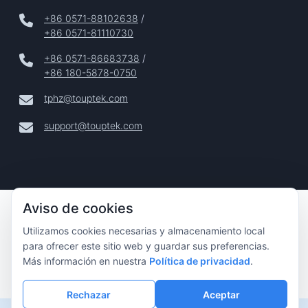
+86 0571-88102638
/
+86 0571-81110730
+86 0571-86683738
/
+86 180-5878-0750
tphz@touptek.com
support@touptek.com
Aviso de cookies
Copyright © 2024–2026 Hangzhou ToupTek Photonics Co.,
Ltd. Todos Los Derechos Reservados |
Utilizamos cookies necesarias y almacenamiento local
Privacidad
para ofrecer este sitio web y guardar sus preferencias.
|
Más información en nuestra
Política de privacidad
.
Aviso Legal
Rechazar
Aceptar