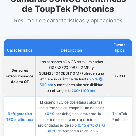
de ToupTek Photonics
Resumen de características y aplicaciones
Fuente
Característica
Descripción
típica
Los sensores sCMOS retroiluminados
GSENSE2020BSI (2 MP) y
Sensores
GSENSE4040BSI (16 MP) ofrecen una
retroiluminados
GPIXEL
eficiencia cuántica de hasta
95 % @
de alta QE
560 nm
y mantienen alta sensibilidad
en el rango de
200–1100 nm
.
El diseño TEC de dos etapas alcanza
una diferencia de temperatura de hasta
Refrigeración
−40 °C
por debajo del ambiente; la
ToupTek
TEC multietapa
corriente oscura en exposiciones
Photonics
prolongadas es de solo
0,45 e⁻/px/s @
−30 °C
de temperatura del chip.