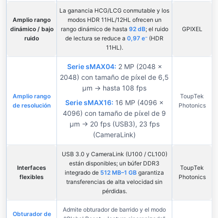
La ganancia HCG/LCG conmutable y los
Amplio rango
modos HDR 11HL/12HL ofrecen un
dinámico / bajo
rango dinámico de hasta
92 dB
; el ruido
GPIXEL
ruido
de lectura se reduce a
0,97 e⁻
(HDR
11HL).
Serie sMAX04:
2 MP (2048 ×
2048) con tamaño de píxel de 6,5
µm → hasta 108 fps
Amplio rango
ToupTek
Serie sMAX16:
16 MP (4096 ×
de resolución
Photonics
4096) con tamaño de píxel de 9
µm → 20 fps (USB3), 23 fps
(CameraLink)
USB 3.0 y CameraLink (U100 / CL100)
están disponibles; un búfer DDR3
Interfaces
ToupTek
integrado de
512 MB–1 GB
garantiza
flexibles
Photonics
transferencias de alta velocidad sin
pérdidas.
Admite obturador de barrido y el modo
Obturador de