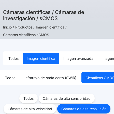
Cámaras científicas / Cámaras de
investigación / sCMOS
Inicio /
Productos /
Imagen científica /
Cámaras científicas sCMOS
Todos
Imagen científica
Imagen avanzada
Imagen 
Todos
Infrarrojo de onda corta (SWIR)
Científicas CM
Todos
Cámaras de alta sensibilidad
Cámaras de alta velocidad
Cámaras de alta resolución