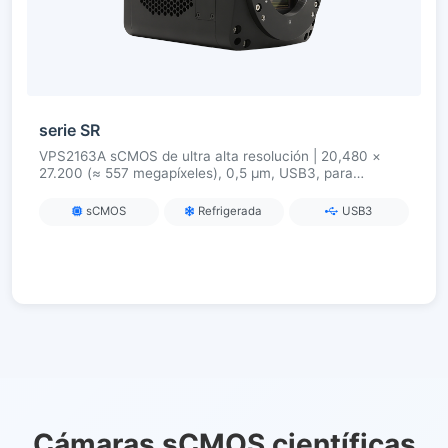
serie SR
VPS2163A sCMOS de ultra alta resolución | 20,480 ×
27.200 (≈ 557 megapíxeles), 0,5 µm, USB3, para
citología, histología, defectos de oblea e imagen de alta
precisión
sCMOS
Refrigerada
USB3
Cámaras sCMOS científicas