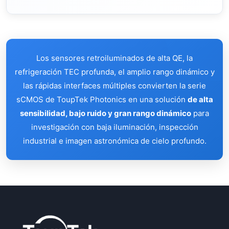
Los sensores retroiluminados de alta QE, la
refrigeración TEC profunda, el amplio rango dinámico y
las rápidas interfaces múltiples convierten la serie
sCMOS de ToupTek Photonics en una solución
de alta
sensibilidad, bajo ruido y gran rango dinámico
para
investigación con baja iluminación, inspección
industrial e imagen astronómica de cielo profundo.