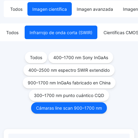
Todos
Imagen científica
Imagen avanzada
Imagen 
Todos
Infrarrojo de onda corta (SWIR)
Científicas CM
Todos
400–1700 nm Sony InGaAs
400–2500 nm espectro SWIR extendido
900–1700 nm InGaAs fabricado en China
300–1700 nm punto cuántico CQD
Cámaras line scan 900–1700 nm