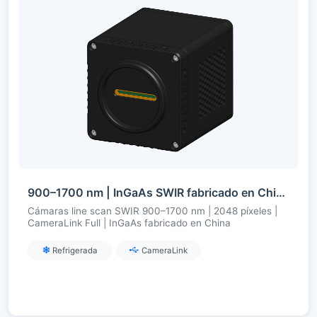
900–1700 nm | InGaAs SWIR fabricado en China | line scan 2048 píxeles | CameraLink Full | refrigerada
Cámaras line scan SWIR 900–1700 nm | 2048 píxeles |
CameraLink Full | InGaAs fabricado en China
Refrigerada
CameraLink