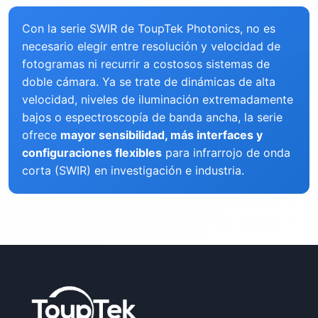
Con la serie SWIR de ToupTek Photonics, no es
necesario elegir entre resolución y velocidad de
fotogramas ni recurrir a costosos sistemas de
doble cámara. Ya se trate de dinámicas de alta
velocidad, niveles de iluminación extremadamente
bajos o espectroscopía de banda ancha, la serie
ofrece
mayor sensibilidad, más interfaces y
configuraciones flexibles
para infrarrojo de onda
corta (SWIR) en investigación e industria.