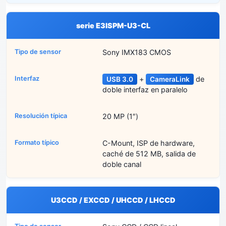
serie E3ISPM-U3-CL
Sony IMX183 CMOS
+
de
USB 3.0
CameraLink
doble interfaz en paralelo
20 MP (1″)
C-Mount, ISP de hardware,
caché de 512 MB, salida de
doble canal
U3CCD / EXCCD / UHCCD / LHCCD