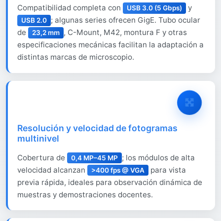
Compatibilidad completa con
y
USB 3.0 (5 Gbps)
; algunas series ofrecen GigE. Tubo ocular
USB 2.0
de
, C-Mount, M42, montura F y otras
23,2 mm
especificaciones mecánicas facilitan la adaptación a
distintas marcas de microscopio.
Resolución y velocidad de fotogramas
multinivel
Cobertura de
; los módulos de alta
0,4 MP–45 MP
velocidad alcanzan
para vista
>400 fps @ VGA
previa rápida, ideales para observación dinámica de
muestras y demostraciones docentes.