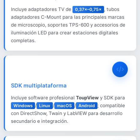
Incluye adaptadores TV de
, tubos
0,37×–0,75×
adaptadores C-Mount para las principales marcas
de microscopio, soportes TPS-600 y accesorios de
iluminación LED para crear estaciones digitales
completas.
SDK multiplataforma
Incluye software profesional
ToupView
y SDK para
/
/
/
; compatible
Windows
Linux
macOS
Android
con DirectShow, Twain y LabVIEW para desarrollo
secundario e integración.