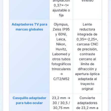
ampliación
viñeteo
0,37×–1×
ajustable o
fija
Adaptadores TV para
Olympus,
Lente
marcas globales
Zeiss (P95
reductora
y 60N),
integrada de
Leica,
0,35×–2,25×,
Nikon,
carcasa CNC
Huvitz,
de precisión,
Labomed y
contraste
otros tubos
cercano al
fotográficos
límite de
trinoculares
difracción y
→
apertura óptica
C/T2/M52
adaptada al
trayecto
original
Casquillo adaptador
23,2 mm →
Convierte
para tubo ocular
30 / 30,5 /
adaptadores
30,75 mm
de 23,2 mm a