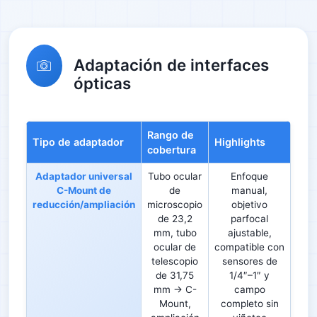
Adaptación de interfaces
ópticas
Rango de
Tipo de adaptador
Highlights
cobertura
Adaptador universal
Tubo ocular
Enfoque
C-Mount de
de
manual,
reducción/ampliación
microscopio
objetivo
de 23,2
parfocal
mm, tubo
ajustable,
ocular de
compatible con
telescopio
sensores de
de 31,75
1/4″–1″ y
mm → C-
campo
Mount,
completo sin