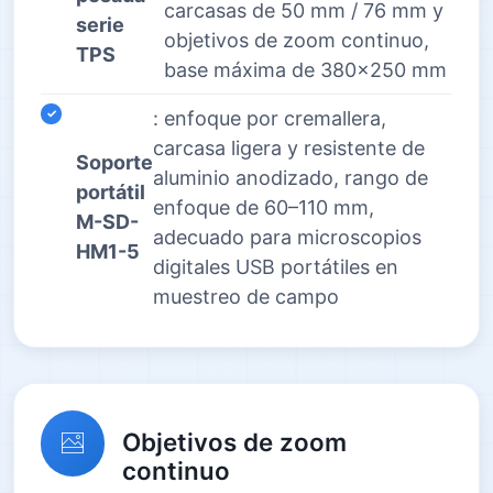
carcasas de 50 mm / 76 mm y
serie
objetivos de zoom continuo,
TPS
base máxima de 380×250 mm
: enfoque por cremallera,
carcasa ligera y resistente de
Soporte
aluminio anodizado, rango de
portátil
enfoque de 60–110 mm,
M-SD-
adecuado para microscopios
HM1-5
digitales USB portátiles en
muestreo de campo
Objetivos de zoom
continuo