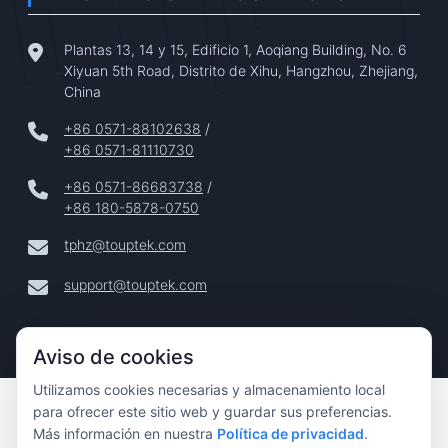
Plantas 13, 14 y 15, Edificio 1, Aoqiang Building, No. 6
Xiyuan 5th Road, Distrito de Xihu, Hangzhou, Zhejiang,
China
+86 0571-88102638
/
+86 0571-81110730
+86 0571-86683738
/
+86 180-5878-0750
tphz@touptek.com
support@touptek.com
Aviso de cookies
Utilizamos cookies necesarias y almacenamiento local
Copyright © 2024–2026 Hangzhou ToupTek Photonics Co.,
para ofrecer este sitio web y guardar sus preferencias.
Ltd. Todos Los Derechos Reservados |
Más información en nuestra
Política de privacidad
.