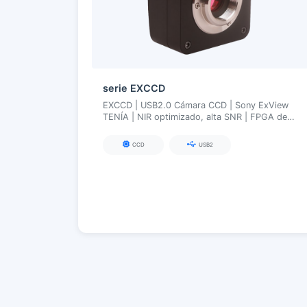
serie EXCCD
EXCCD | USB2.0 Cámara CCD | Sony ExView
TENÍA | NIR optimizado, alta SNR | FPGA de
larga exposición hasta 3600 s
CCD
USB2