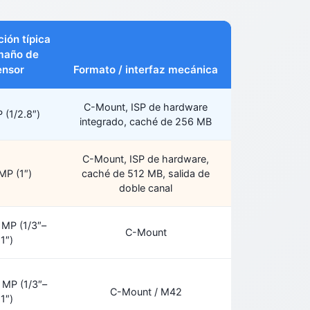
ión típica
maño de
ensor
Formato / interfaz mecánica
C-Mount, ISP de hardware
 (1/2.8″)
integrado, caché de 256 MB
C-Mount, ISP de hardware,
MP (1″)
caché de 512 MB, salida de
doble canal
 MP (1/3″–
C-Mount
1″)
 MP (1/3″–
C-Mount / M42
1″)