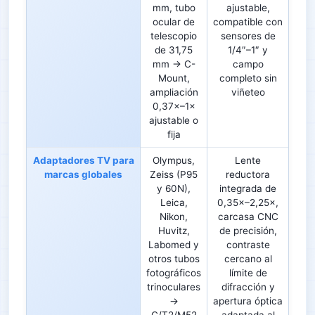
mm, tubo
ajustable,
ocular de
compatible con
telescopio
sensores de
de 31,75
1/4″–1″ y
mm → C-
campo
Mount,
completo sin
ampliación
viñeteo
0,37×–1×
ajustable o
fija
Adaptadores TV para
Olympus,
Lente
marcas globales
Zeiss (P95
reductora
y 60N),
integrada de
Leica,
0,35×–2,25×,
Nikon,
carcasa CNC
Huvitz,
de precisión,
Labomed y
contraste
otros tubos
cercano al
fotográficos
límite de
trinoculares
difracción y
→
apertura óptica