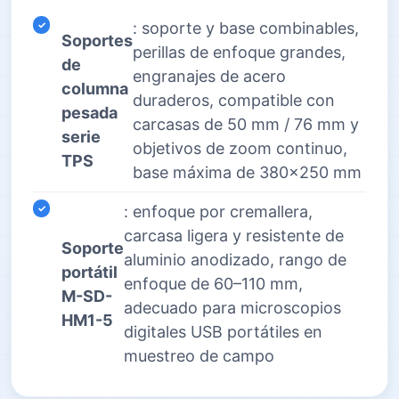
: soporte y base combinables,
Soportes
perillas de enfoque grandes,
de
engranajes de acero
columna
duraderos, compatible con
pesada
carcasas de 50 mm / 76 mm y
serie
objetivos de zoom continuo,
TPS
base máxima de 380×250 mm
: enfoque por cremallera,
carcasa ligera y resistente de
Soporte
aluminio anodizado, rango de
portátil
enfoque de 60–110 mm,
M-SD-
adecuado para microscopios
HM1-5
digitales USB portátiles en
muestreo de campo