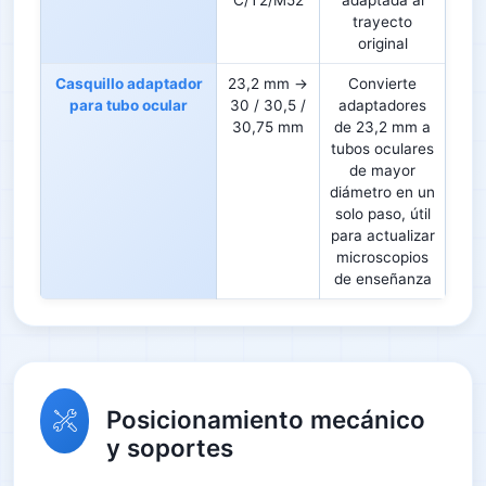
C/T2/M52
adaptada al
trayecto
original
Casquillo adaptador
23,2 mm →
Convierte
para tubo ocular
30 / 30,5 /
adaptadores
30,75 mm
de 23,2 mm a
tubos oculares
de mayor
diámetro en un
solo paso, útil
para actualizar
microscopios
de enseñanza
Posicionamiento mecánico
y soportes