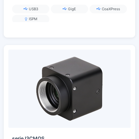
fotogramas, USB3.0 / GigE / CoaXPress
USB3
GigE
CoaXPress
ISPM
serie I3CMOS