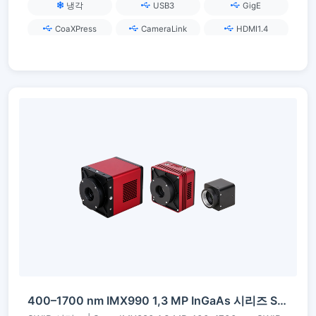
냉각
USB3
GigE
CoaXPress
CameraLink
HDMI1.4
400–1700 nm IMX990 1,3 MP InGaAs 시리즈 SWIR 카메라