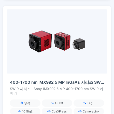
400–1700 nm IMX992 5 MP InGaAs 시리즈 SWIR 카메라
SWIR 시리즈 | Sony IMX992 5 MP 400–1700 nm SWIR 카
메라
냉각
USB3
GigE
10 GigE
CoaXPress
CameraLink