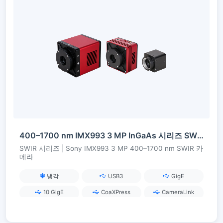
400–1700 nm IMX993 3 MP InGaAs 시리즈 SWIR 카메라
SWIR 시리즈 | Sony IMX993 3 MP 400–1700 nm SWIR 카
메라
냉각
USB3
GigE
10 GigE
CoaXPress
CameraLink