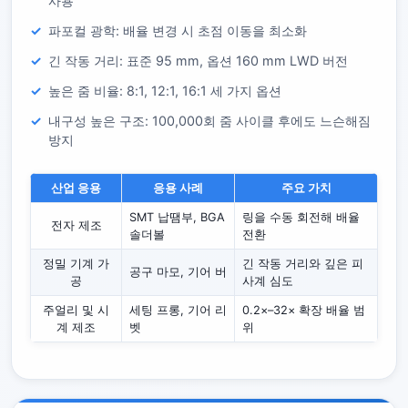
사용
파포컬 광학: 배율 변경 시 초점 이동을 최소화
긴 작동 거리: 표준 95 mm, 옵션 160 mm LWD 버전
높은 줌 비율: 8:1, 12:1, 16:1 세 가지 옵션
내구성 높은 구조: 100,000회 줌 사이클 후에도 느슨해짐
방지
산업 응용
응용 사례
주요 가치
SMT 납땜부, BGA
링을 수동 회전해 배율
전자 제조
솔더볼
전환
정밀 기계 가
긴 작동 거리와 깊은 피
공구 마모, 기어 버
공
사계 심도
주얼리 및 시
세팅 프롱, 기어 리
0.2×–32× 확장 배율 범
계 제조
벳
위