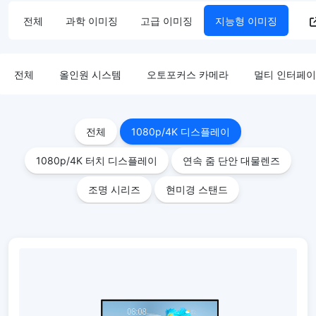
전체
과학 이미징
고급 이미징
지능형 이미징
전체
올인원 시스템
오토포커스 카메라
멀티 인터페이
전체
1080p/4K 디스플레이
1080p/4K 터치 디스플레이
연속 줌 단안 대물렌즈
조명 시리즈
현미경 스탠드