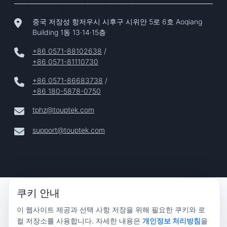
중국 저장성 항저우시 시후구 시위안 5로 6호 Aoqiang
Building 1동 13·14·15층
+86 0571-88102638
/
+86 0571-81110730
+86 0571-86683738
/
+86 180-5878-0750
tphz@touptek.com
support@touptek.com
Copyright © 2024–2026 Hangzhou ToupTek Photonics Co.,
쿠키 안내
Ltd. 모든 권리 보유 |
이 웹사이트 제공과 선택 사항 저장을 위해 필요한 쿠키와 로
개인정보 보호
컬 저장소를 사용합니다. 자세한 내용은
개인정보 처리방침
을