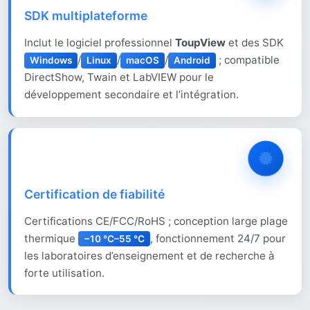
SDK multiplateforme
Inclut le logiciel professionnel
ToupView
et des SDK
/
/
/
; compatible
Windows
Linux
macOS
Android
DirectShow, Twain et LabVIEW pour le
développement secondaire et l’intégration.
Certification de fiabilité
Certifications CE/FCC/RoHS ; conception large plage
thermique
, fonctionnement 24/7 pour
−10 °C–55 °C
les laboratoires d’enseignement et de recherche à
forte utilisation.