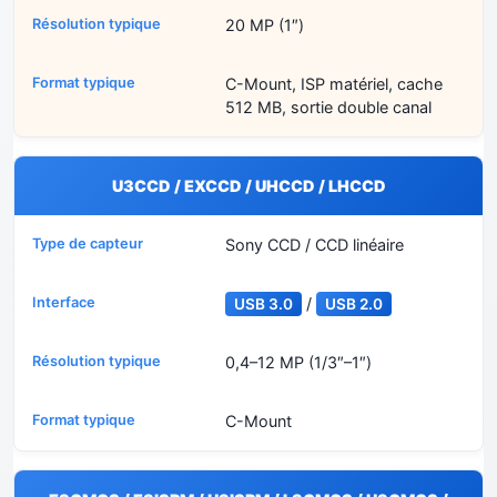
20 MP (1″)
C-Mount, ISP matériel, cache
512 MB, sortie double canal
U3CCD / EXCCD / UHCCD / LHCCD
Sony CCD / CCD linéaire
/
USB 3.0
USB 2.0
0,4–12 MP (1/3″–1″)
C-Mount