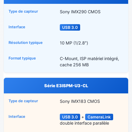
Sony IMX290 CMOS
USB 3.0
10 MP (1/2.8″)
C-Mount, ISP matériel intégré,
cache 256 MB
Série E3ISPM-U3-CL
Sony IMX183 CMOS
+
USB 3.0
CameraLink
double interface parallèle