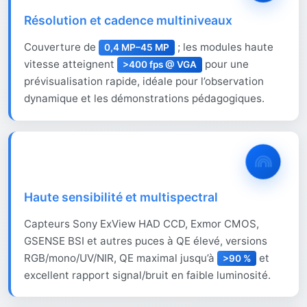
Résolution et cadence multiniveaux
Couverture de
; les modules haute
0,4 MP–45 MP
vitesse atteignent
pour une
>400 fps @ VGA
prévisualisation rapide, idéale pour l’observation
dynamique et les démonstrations pédagogiques.
Haute sensibilité et multispectral
Capteurs Sony ExView HAD CCD, Exmor CMOS,
GSENSE BSI et autres puces à QE élevé, versions
RGB/mono/UV/NIR, QE maximal jusqu’à
et
>90 %
excellent rapport signal/bruit en faible luminosité.