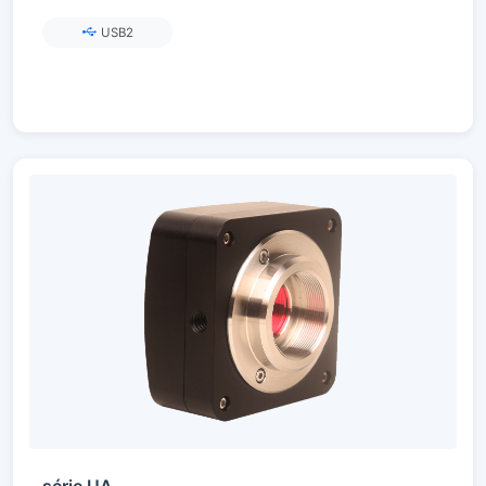
USB2
série UA