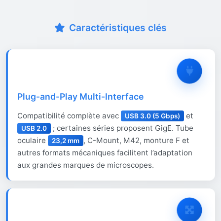
Caractéristiques clés
Plug-and-Play Multi-Interface
Compatibilité complète avec
et
USB 3.0 (5 Gbps)
; certaines séries proposent GigE. Tube
USB 2.0
oculaire
, C-Mount, M42, monture F et
23,2 mm
autres formats mécaniques facilitent l’adaptation
aux grandes marques de microscopes.