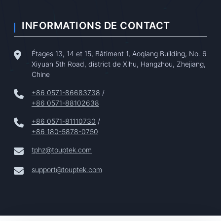
INFORMATIONS DE CONTACT
Étages 13, 14 et 15, Bâtiment 1, Aoqiang Building, No. 6
Xiyuan 5th Road, district de Xihu, Hangzhou, Zhejiang,
Chine
+86 0571-86683738
/
+86 0571-88102638
+86 0571-81110730
/
+86 180-5878-0750
tphz@touptek.com
support@touptek.com