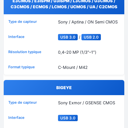
E3CMOS / E3ISPM / U3ISPM / L3CMOS / U3CMOS /
C3CMOS / ECMOS / LCMOS / UCMOS / UA / C2CMOS
Sony / Aptina / ON Semi CMOS
/
USB 3.0
USB 2.0
0,4–20 MP (1/3″–1″)
C-Mount / M42
BIGEYE
Sony Exmor / GSENSE CMOS
USB 3.0