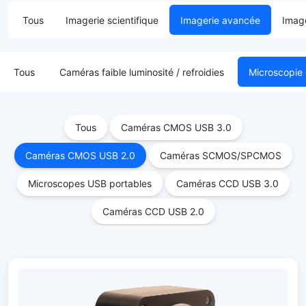
Tous
Imagerie scientifique
Imagerie avancée
Image
Tous
Caméras faible luminosité / refroidies
Microscopie
Tous
Caméras CMOS USB 3.0
Caméras CMOS USB 2.0
Caméras SCMOS/SPCMOS
Microscopes USB portables
Caméras CCD USB 3.0
Caméras CCD USB 2.0