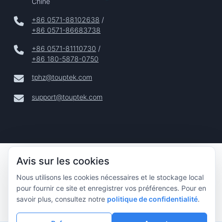
Chine
+86 0571-88102638
/
+86 0571-86683738
+86 0571-81110730
/
+86 180-5878-0750
tphz@touptek.com
support@touptek.com
Copyright © 2024–2026 Hangzhou ToupTek Photonics Co.,
Avis sur les cookies
Ltd. Tous Droits Réservés |
Nous utilisons les cookies nécessaires et le stockage local
Confidentialité
pour fournir ce site et enregistrer vos préférences. Pour en
|
savoir plus, consultez notre
politique de confidentialité
.
Mentions Légales