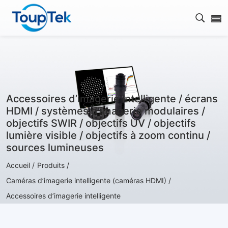
Ouvrir
Accessoires d’imagerie intelligente / écrans
HDMI / systèmes d’imagerie modulaires /
objectifs SWIR / objectifs UV / objectifs
lumière visible / objectifs à zoom continu /
sources lumineuses
Accueil /
Produits /
Caméras d’imagerie intelligente (caméras HDMI) /
Accessoires d’imagerie intelligente