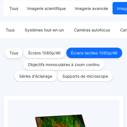
Tous
Imagerie scientifique
Imagerie avancée
Image
Tous
Systèmes tout-en-un
Caméras autofocus
Cam
Tous
Écrans 1080p/4K
Écrans tactiles 1080p/4K
Objectifs monoculaires à zoom continu
Séries d'éclairage
Supports de microscope