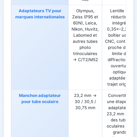
Adaptateurs TV pour
Olympus,
Lentille de
marques internationales
Zeiss (P95 et
réduction
60N), Leica,
intégrée
Nikon, Huvitz,
0,35×–2,25×,
Labomed et
boîtier usiné
autres tubes
CNC, contraste
photo
proche de la
trinoculaires
limite de
→ C/T2/M52
diffraction et
ouverture
optique
adaptée au
trajet original
Manchon adaptateur
23,2 mm →
Convertit en
pour tube oculaire
30 / 30,5 /
une étape les
30,75 mm
adaptateurs
23,2 mm vers
des tubes
oculaires plus
grands,