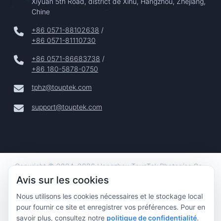
Xiyuan 5th Road, district de Xihu, Hangzhou, Zhejiang,
Chine
+86 0571-88102638
/
+86 0571-81110730
+86 0571-86683738
/
+86 180-5878-0750
tphz@touptek.com
support@touptek.com
Copyright © 2024–2026 Hangzhou ToupTek Photonics Co.,
Ltd. Tous Droits Réservés |
Avis sur les cookies
Confidentialité
Nous utilisons les cookies nécessaires et le stockage local
|
pour fournir ce site et enregistrer vos préférences. Pour en
Mentions Légales
savoir plus, consultez notre
politique de confidentialité
.