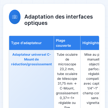
Adaptation des interfaces
optiques
Plage
Type d'adaptateur
Highlights
couverte
Adaptateur universel C-
Tube oculaire
Mise au point
Mount de
de
manuelle,
réduction/grossissement
microscope
objectif
23,2 mm,
parfocal
tube oculaire
réglable,
de télescope
compatible
31,75 mm →
avec capteurs
C-Mount,
1/4″–1″ et
grossissement
champ complet
0,37×–1×
sans
réglable ou
vignettage
fixe