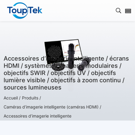
Ouvrir
Accessoires d’imagerie intelligente / écrans
HDMI / systèmes d’imagerie modulaires /
objectifs SWIR / objectifs UV / objectifs
lumière visible / objectifs à zoom continu /
sources lumineuses
Accueil /
Produits /
Caméras d’imagerie intelligente (caméras HDMI) /
Accessoires d’imagerie intelligente