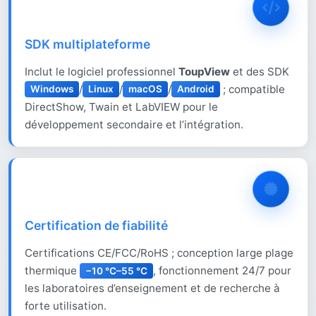
SDK multiplateforme
Inclut le logiciel professionnel
ToupView
et des SDK
/
/
/
; compatible
Windows
Linux
macOS
Android
DirectShow, Twain et LabVIEW pour le
développement secondaire et l’intégration.
Certification de fiabilité
Certifications CE/FCC/RoHS ; conception large plage
thermique
, fonctionnement 24/7 pour
−10 °C–55 °C
les laboratoires d’enseignement et de recherche à
forte utilisation.