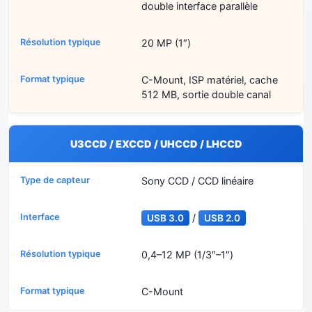
double interface parallèle
20 MP (1″)
C-Mount, ISP matériel, cache
512 MB, sortie double canal
U3CCD / EXCCD / UHCCD / LHCCD
Sony CCD / CCD linéaire
/
USB 3.0
USB 2.0
0,4–12 MP (1/3″–1″)
C-Mount