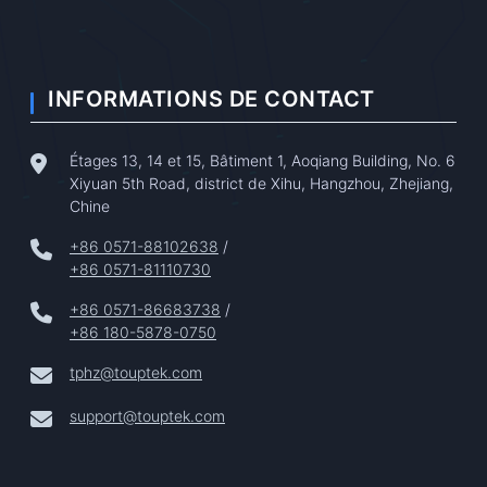
INFORMATIONS DE CONTACT
Étages 13, 14 et 15, Bâtiment 1, Aoqiang Building, No. 6
Xiyuan 5th Road, district de Xihu, Hangzhou, Zhejiang,
Chine
+86 0571-88102638
/
+86 0571-81110730
+86 0571-86683738
/
+86 180-5878-0750
tphz@touptek.com
support@touptek.com