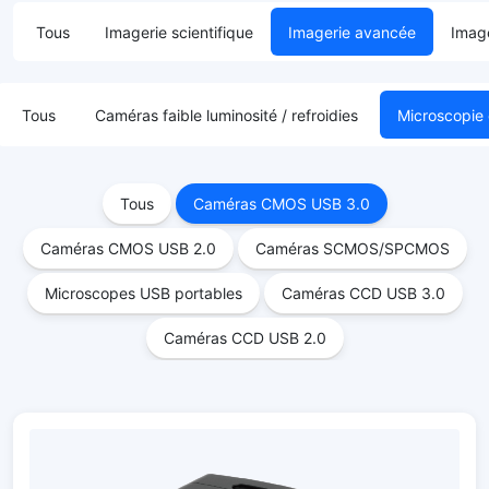
Tous
Imagerie scientifique
Imagerie avancée
Image
Tous
Caméras faible luminosité / refroidies
Microscopie
Tous
Caméras CMOS USB 3.0
Caméras CMOS USB 2.0
Caméras SCMOS/SPCMOS
Microscopes USB portables
Caméras CCD USB 3.0
Caméras CCD USB 2.0