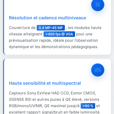
Résolution et cadence multiniveaux
Couverture de
; les modules haute
0,4 MP–45 MP
vitesse atteignent
pour une
>400 fps @ VGA
prévisualisation rapide, idéale pour l’observation
dynamique et les démonstrations pédagogiques.
Haute sensibilité et multispectral
Capteurs Sony ExView HAD CCD, Exmor CMOS,
GSENSE BSI et autres puces à QE élevé, versions
RGB/mono/UV/NIR, QE maximal jusqu’à
et
>90 %
excellent rapport signal/bruit en faible luminosité.