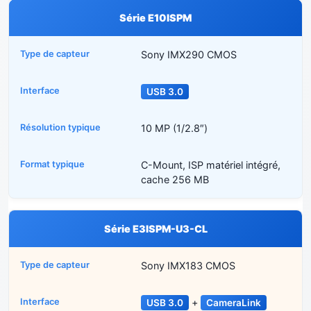
Série E10ISPM
Sony IMX290 CMOS
USB 3.0
10 MP (1/2.8″)
C-Mount, ISP matériel intégré,
cache 256 MB
Série E3ISPM-U3-CL
Sony IMX183 CMOS
+
USB 3.0
CameraLink