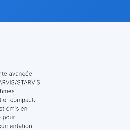
ente avancée
TARVIS/STARVIS
thmes
tier compact.
est émis en
e pour
ocumentation