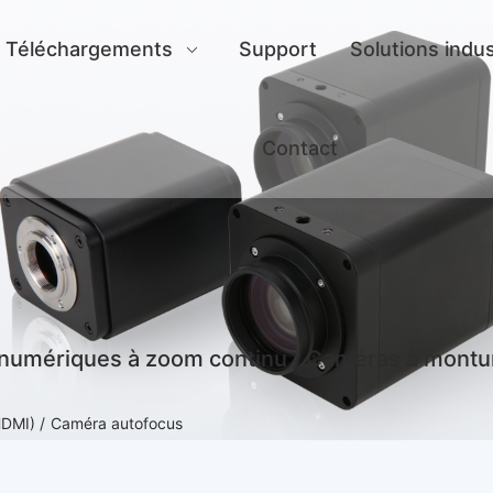
Téléchargements
Support
Solutions indus
Contact
numériques à zoom continu / Caméras à montu
HDMI) /
Caméra autofocus