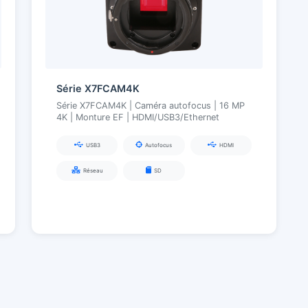
Série X7FCAM4K
Série X7FCAM4K | Caméra autofocus | 16 MP
4K | Monture EF | HDMI/USB3/Ethernet
USB3
Autofocus
HDMI
Réseau
SD