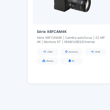
Série X8FCAM4K
Série X8FCAM4K | Caméra autofocus | 22 MP
4K | Monture EF | HDMI/USB3/Ethernet
USB3
Autofocus
HDMI
Réseau
SD