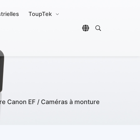
trielles
ToupTek
Ouvrir le sélecteur d
Ouvrir la reche
re Canon EF / Caméras à monture