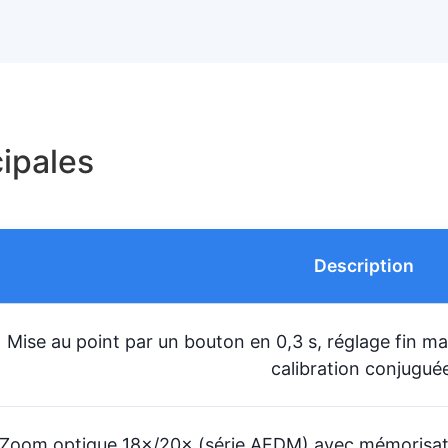
cipales
Description
Mise au point par un bouton en 0,3 s, réglage fin ma
calibration conjugué
Zoom optique 18×/20× (série AFDM) avec mémorisat