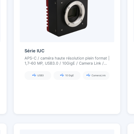
Série IUC
APS-C / caméra haute résolution plein format |
1,7–60 MP, USB3.0 / 10GigE / Camera Link /
CXP, autofocus EF en option
USB3
10 GigE
CameraLink