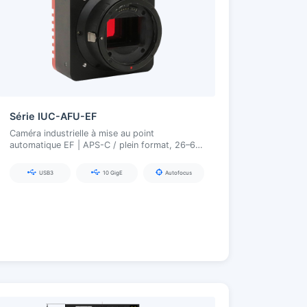
Série IUC-AFU-EF
Caméra industrielle à mise au point
automatique EF | APS-C / plein format, 26–60
MP, USB3.0 / 10GigE, ouverture
électronique/mise au point
USB3
10 GigE
Autofocus