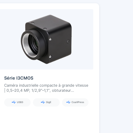
Série I3CMOS
Caméra industrielle compacte à grande vitesse
| 0,5–20,4 MP, 1/2,9″–1,1″, obturateur
global/fréquence d'images élevée, USB3.0 /
GigE / CoaXPress
USB3
GigE
CoaXPress