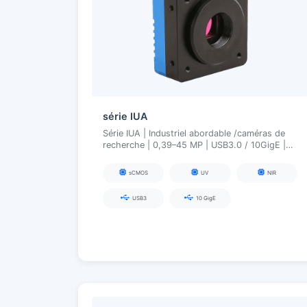
série IUA
Série IUA | Industriel abordable /caméras de
recherche | 0,39–45 MP | USB3.0 / 10GigE |
Visible / NIR / UV
sCMOS
UV
NIR
USB3
10 GigE