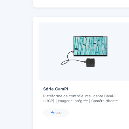
Série CamPI
Plateforme de contrôle intelligente CamPI
(CICP) | Imagerie intégrée | Caméra directe
HDMI | Écran 4K multi-touch | SDK ouvert
USB3