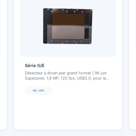
Série IUE
Détecteur à écran plat grand format | 96 µm
Superpixel, 1,8 MP, 120 fps, USB3.0, pour la
détection de protéines et de
chimiluminescence
USB3