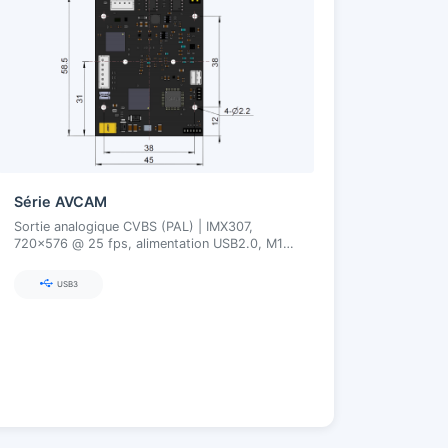
Série AVCAM
Sortie analogique CVBS (PAL) | IMX307,
720×576 @ 25 fps, alimentation USB2.0, M12,
obturateur roulant, prêt à l’emploi
USB3