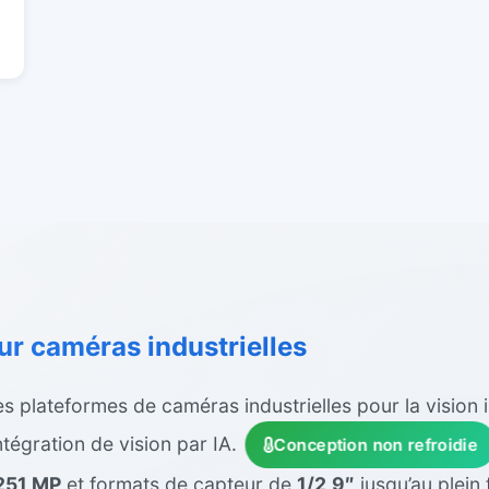
ur caméras industrielles
plateformes de caméras industrielles pour la vision ind
ntégration de vision par IA.
Conception non refroidie
251 MP
et formats de capteur de
1/2,9″
jusqu’au plein