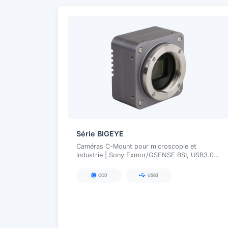
Série BIGEYE
Caméras C-Mount pour microscopie et
industrie | Sony Exmor/GSENSE BSI, USB3.0,
ISP matériel 8/12 bits, 4,2–10 MP, haute
sensibilité et faible bruit
CCD
USB3