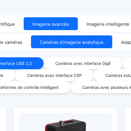
ntifique
Imagerie avancée
Imagerie intelligente
ie caméras
Caméras d'imagerie analytique
Adap
nterface USB 3.0
Caméras avec interface GigE
nk
Caméras avec interface CXP
Caméras indus
eformes de contrôle intelligent
Caméras avec plusieurs m