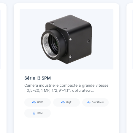
Série I3ISPM
Caméra industrielle compacte à grande vitesse
| 0,5–20,4 MP, 1/2,9″–1,1″, obturateur
global/fréquence d'images élevée, USB3.0 /
GigE / CoaXPress
USB3
GigE
CoaXPress
ISPM