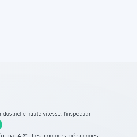
ustrielle haute vitesse, l’inspection
 format
4,2″
. Les montures mécaniques