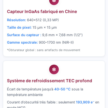
Capteur InGaAs fabriqué en Chine
Résolution:
640×512 (0,33 MP)
Taille de pixel:
15 µm × 15 µm
Surface du capteur :
9,6 mm × 7,68 mm (1/2″)
Gamme spectrale:
900–1700 nm (NIR-II)
*Obturateur global : sans artefacts de mouvement
Système de refroidissement TEC profond
Écart de température jusqu’à
40–50 °C
sous la
température ambiante
Courant d’obscurité très faible : seulement
193,909 e⁻
en
mode MCG