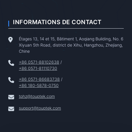
INFORMATIONS DE CONTACT
Étages 13, 14 et 15, Bâtiment 1, Aoqiang Building, No. 6
Xiyuan 5th Road, district de Xihu, Hangzhou, Zhejiang,
Chine
+86 0571-88102638
/
+86 0571-81110730
+86 0571-86683738
/
+86 180-5878-0750
tphz@touptek.com
support@touptek.com