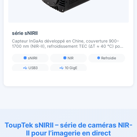
série sNIRII
Capteur InGaAs développé en Chine, couverture 900–
1700 nm (NIR-II), refroidissement TEC (ΔT ≈ 40 °C) pour
une sensibilité élevée à faible bruit, USB3 / 10GigE pour
l'imagerie en direct, la fluorescence et l'analyse des
sNIRII
NIR
Refroidie
matériaux dans les applications de recherche
USB3
10 GigE
ToupTek sNIRII – série de caméras NIR-
II pour l’imagerie en direct