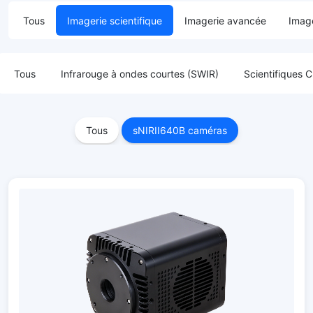
Tous
Imagerie scientifique
Imagerie avancée
Image
Tous
Infrarouge à ondes courtes (SWIR)
Scientifique
Tous
sNIRII640B caméras